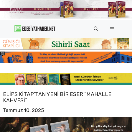
İçeriğe
atla
Menü
ELIPS KITAP’TAN YENI BIR ESER “MAHALLE
KAHVESI”
Temmuz 10, 2025