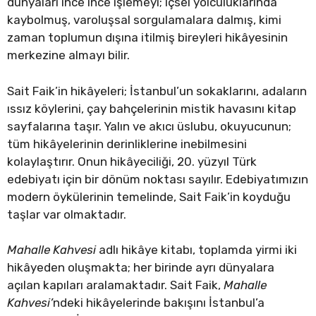
dünyaları ince ince işlemeyi; içsel yolculuklarında
kaybolmuş, varoluşsal sorgulamalara dalmış, kimi
zaman toplumun dışına itilmiş bireyleri hikâyesinin
merkezine almayı bilir.
Sait Faik’in hikâyeleri; İstanbul’un sokaklarını, adaların
ıssız köylerini, çay bahçelerinin mistik havasını kitap
sayfalarına taşır. Yalın ve akıcı üslubu, okuyucunun;
tüm hikâyelerinin derinliklerine inebilmesini
kolaylaştırır. Onun hikâyeciliği, 20. yüzyıl Türk
edebiyatı için bir dönüm noktası sayılır. Edebiyatımızın
modern öykülerinin temelinde, Sait Faik’in koyduğu
taşlar var olmaktadır.
Mahalle Kahvesi
adlı hikâye kitabı, toplamda yirmi iki
hikâyeden oluşmakta; her birinde ayrı dünyalara
açılan kapıları aralamaktadır. Sait Faik,
Mahalle
Kahvesi’
ndeki hikâyelerinde bakışını İstanbul’a