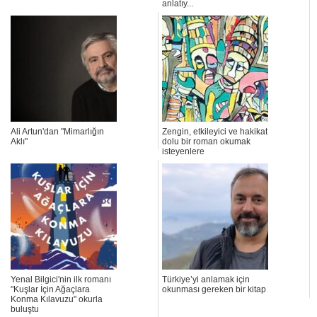
anlatıy...
Ali Artun'dan "Mimarlığın
Zengin, etkileyici ve hakikat
Aklı"
dolu bir roman okumak
isteyenlere
Yenal Bilgici'nin ilk romanı
Türkiye’yi anlamak için
"Kuşlar İçin Ağaçlara
okunması gereken bir kitap
Konma Kılavuzu" okurla
buluştu