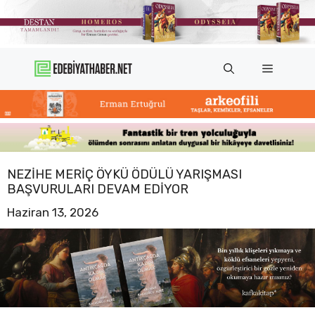
İçeriğe
atla
Menü
NEZIHE MERIÇ ÖYKÜ ÖDÜLÜ YARIŞMASI
BAŞVURULARI DEVAM EDIYOR
Haziran 13, 2026