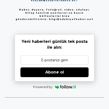
REKLAM@EDEBIYATHABER.NET
Haber, duyuru, fotoğraf, video, söyleşi,
kitap tanıtım yazılarını ve basın
bültenlerini bize
gönderebilirsiniz:
bilgi@edebiyathaber.net
Yeni haberleri günlük tek posta
ile alın:
Abone ol
Powered by