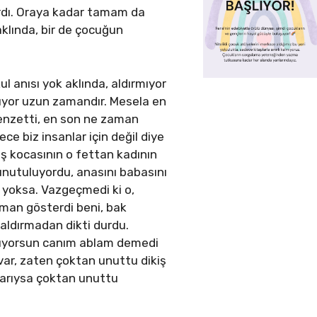
ardı. Oraya kadar tamam da
klında, bir de çocuğun
l anısı yok aklında, aldırmıyor
üyor uzun zamandır. Mesela en
benzetti, en son ne zaman
ce biz insanlar için değil diye
iş kocasının o fettan kadının
 unutuluyordu, anasını babasını
 yoksa. Vazgeçmedi ki o,
şman gösterdi beni, bak
 aldırmadan dikti durdu.
salıyorsun canım ablam demedi
var, zaten çoktan unuttu dikiş
klarıysa çoktan unuttu