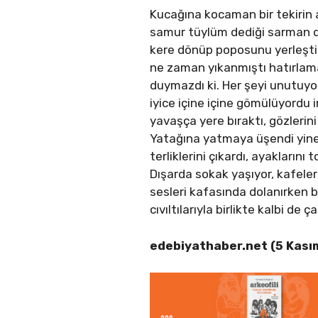
Kucağına kocaman bir tekirin a
samur tüylüm dediği sarman de
kere dönüp poposunu yerleştir
ne zaman yıkanmıştı hatırlama
duymazdı ki. Her şeyi unutuyo
iyice içine içine gömülüyordu 
yavaşça yere bıraktı, gözleri
Yatağına yatmaya üşendi yine,
terliklerini çıkardı, ayaklarını
Dışarda sokak yaşıyor, kafeler
sesleri kafasında dolanırken b
cıvıltılarıyla birlikte kalbi de
edebiyathaber.net (5 Kas