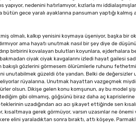
yapıyor, nedenini hatırlamıyor, kızlarla mı iddialaşmışl
a bütün gece yaralı ayaklarına pansuman yaptığı kalmış a
miş olmalı, kalkıp yenisini koymaya üşeniyor, başka bir oku
dırmıyor ama hayatı unutmak nasıl bir şey diye de düşün
rıp birbirini kovalayan bulutları koyunlara, ejderhalara 
 bakmadan ciyak ciyak kavgalarını izledi hayat gailesi sade
an bakışlı gözlerini görmesem ölürümlerle ruhunu fethetm
ini unutabilmek güzeldi öte yandan. Belki de değersizler
geliyorlar rüyalarına. Unutmak hayattan vazgeçmek miydi
ükürler olsun. Dikişe gelen konu komşunun, ay bu model şi
istediğim gibi olmamış, göğsünü biraz daha aç kaprislerine
eteklerinin uzadığından acı acı şikayet ettiğinde sen kı
or, kısaltmaya gerek görmüyor, varsın uzasınlar ne önemi 
kere elini yaraladıktan sonra bıraktı, attı köşeye. Parma