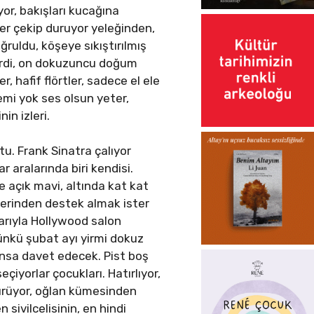
or, bakışları kucağına
ikler çekip duruyor yeleğinden,
ğruldu, köşeye sıkıştırılmış
erdi, on dokuzuncu doğum
, hafif flörtler, sadece el ele
mi yok ses olsun yeter,
in izleri.
u. Frank Sinatra çalıyor
 aralarında biri kendisi.
nde açık mavi, altında kat kat
irlerinden destek almak ister
larıyla Hollywood salon
 çünkü şubat ayı yirmi dokuz
dansa davet edecek. Pist boş
çiyorlar çocukları. Hatırlıyor,
 yürüyor, oğlan kümesinden
 sivilcelisinin, en hindi