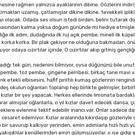
ine rağmen yalnızca ayaklarının dibine. Gözlerini indiriy
, tırnakları uzamış, çatlamışlar dikine dikine, tevekkeli ipl
i olacak. Odada ses olsun istedi birden, belini tutarak do
 babasından kalma yoksa doğum gününde mi hediye etmişl
ğe ilk adım, dudağında ilk ruj açık pembe, mineli ilk küpeler
korka korka. Bir plak çekiyor ne olduğuna bakmadan, öne
yor odaya cızırtılar içinde. O cızırtılar akıp gitmiş gençliğin
dığı tek gün, nedenini bilmiyor, oysa düğününü bile unutt
 pembe, toz pembe, çingene pembesi, birkaç tane mavi var
rık etekli elbisesini, hafif pırıltılı kumaş gözlerinin rengi
rdeş okulun oğlanları toplanıp hep birlikte gelmişler, birb
ki kızlar bir şey yapacak. Herkes ellerinde limonata bardak
 karar almışlar oğlanlarla, o yıl kızlar davet edecek dansa,
erkeklere evlenme teklif edebilir inancı var. Onlar sadece 
esaret edemiyor. Kızlar aralarında kıkırdaşıp gözleriyle se
e bir savurup kalkıyor yerinden, emin adımlarla hızlı hızlı
yakışıklılar kendilerinden emin gülümsüyorlar, o ise gidip en