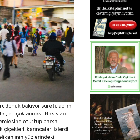
k donuk bakıyor sureti, acı mı
er, en çok annesi. Bakışları
skemlesine oturtup parka
çiçekleri, karıncaları izlerdi.
elikanlının yüzlerindeki