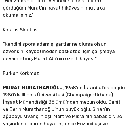
“Her zaman bir profesyonellik timsali olarak
gördüğüm Murat’ın hayat hikâyesini mutlaka
okumalısınız.”
Kostas Sloukas
“Kendini spora adamış, şartlar ne olursa olsun
özverisini kaybetmeden basketbol için çalışmaya
devam etmiş Murat Abi’nin özel hikâyesi.”
Furkan Korkmaz
MURAT MURATHANOĞLU
, 1958’de İstanbul’da doğdu.
1980’de Illinois Üniversitesi (Champaign-Urbana)
İnşaat Mühendisliği Bölümü’nden mezun oldu. Cahit
ve Berin Murathanoğlu’nun büyük oğlu, Sinan’ın
ağabeyi, Kıvanç’ın eşi, Mert ve Mısra’nın babasıdır. 26
yaşından itibaren hayatını, önce Eczacıbaşı ve