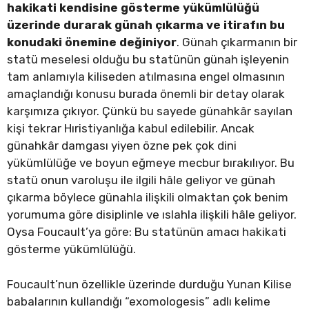
hakikati kendisine gösterme yükümlülüğü
üzerinde durarak günah çıkarma ve itirafın bu
konudaki önemine değiniyor
. Günah çıkarmanın bir
statü meselesi olduğu bu statünün günah işleyenin
tam anlamıyla kiliseden atılmasına engel olmasının
amaçlandığı konusu burada önemli bir detay olarak
karşımıza çıkıyor. Çünkü bu sayede günahkâr sayılan
kişi tekrar Hıristiyanlığa kabul edilebilir. Ancak
günahkâr damgası yiyen özne pek çok dini
yükümlülüğe ve boyun eğmeye mecbur bırakılıyor. Bu
statü onun varoluşu ile ilgili hâle geliyor ve günah
çıkarma böylece günahla ilişkili olmaktan çok benim
yorumuma göre disiplinle ve ıslahla ilişkili hâle geliyor.
Oysa Foucault’ya göre: Bu statünün amacı hakikati
gösterme yükümlülüğü.
Foucault’nun özellikle üzerinde durduğu Yunan Kilise
babalarının kullandığı “exomologesis” adlı kelime