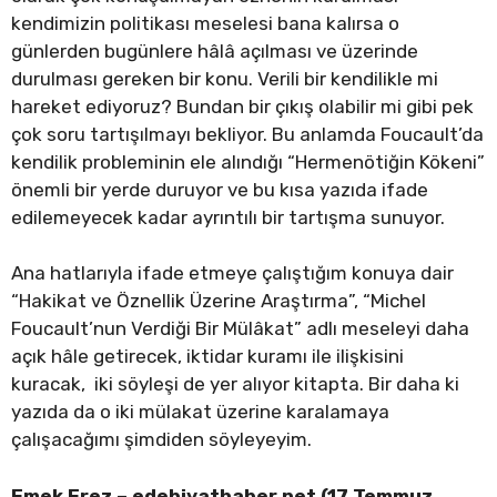
kendimizin politikası meselesi bana kalırsa o
günlerden bugünlere hâlâ açılması ve üzerinde
durulması gereken bir konu. Verili bir kendilikle mi
hareket ediyoruz? Bundan bir çıkış olabilir mi gibi pek
çok soru tartışılmayı bekliyor. Bu anlamda Foucault’da
kendilik probleminin ele alındığı “Hermenötiğin Kökeni”
önemli bir yerde duruyor ve bu kısa yazıda ifade
edilemeyecek kadar ayrıntılı bir tartışma sunuyor.
Ana hatlarıyla ifade etmeye çalıştığım konuya dair
“Hakikat ve Öznellik Üzerine Araştırma”, “Michel
Foucault’nun Verdiği Bir Mülâkat” adlı meseleyi daha
açık hâle getirecek, iktidar kuramı ile ilişkisini
kuracak, iki söyleşi de yer alıyor kitapta. Bir daha ki
yazıda da o iki mülakat üzerine karalamaya
çalışacağımı şimdiden söyleyeyim.
Emek Erez – edebiyathaber.net (17 Temmuz