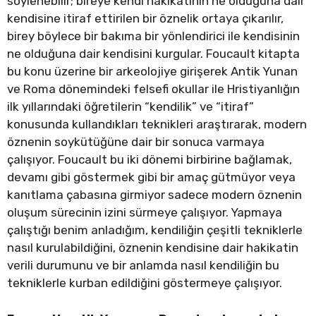
söylenebilir; bireye kendi hakikatinin ne olduğuna dair
kendisine itiraf ettirilen bir öznelik ortaya çıkarılır,
birey böylece bir bakıma bir yönlendirici ile kendisinin
ne olduğuna dair kendisini kurgular. Foucault kitapta
bu konu üzerine bir arkeolojiye girişerek Antik Yunan
ve Roma dönemindeki felsefi okullar ile Hristiyanlığın
ilk yıllarındaki öğretilerin “kendilik” ve “itiraf”
konusunda kullandıkları teknikleri araştırarak, modern
öznenin soykütüğüne dair bir sonuca varmaya
çalışıyor. Foucault bu iki dönemi birbirine bağlamak,
devamı gibi göstermek gibi bir amaç gütmüyor veya
kanıtlama çabasına girmiyor sadece modern öznenin
oluşum sürecinin izini sürmeye çalışıyor. Yapmaya
çalıştığı benim anladığım, kendiliğin çeşitli tekniklerle
nasıl kurulabildiğini, öznenin kendisine dair hakikatin
verili durumunu ve bir anlamda nasıl kendiliğin bu
tekniklerle kurban edildiğini göstermeye çalışıyor.