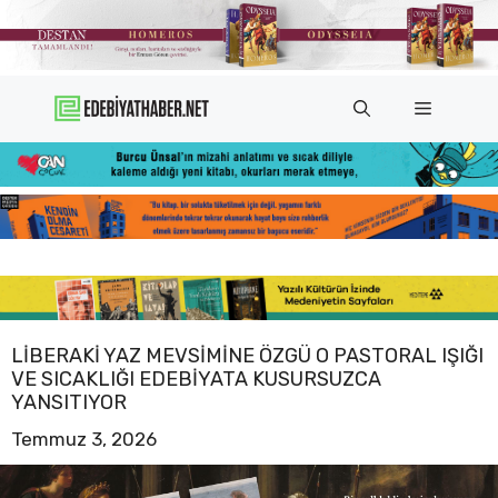
İçeriğe
atla
Menü
LIBERAKI YAZ MEVSIMINE ÖZGÜ O PASTORAL IŞIĞI
VE SICAKLIĞI EDEBIYATA KUSURSUZCA
YANSITIYOR
Temmuz 3, 2026