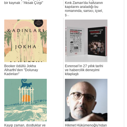
bir kaynak : “Aksak Çizgi”
Kırık Zaman'da hafızanın
kapılarını araladığı bu
romanında, sarsıcı, içsel,
ş...
Booker ödüllü Jokha
Evrensel’in 27 yıllık tarihi
Alharthi’den "Dolunay
ve habercilik deneyimi
Kadınları"
kitaplaştı
Kayıp zaman, dostluklar ve
Hikmet Hükümenoğlu'ndan