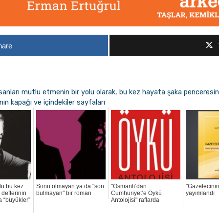
hare
sanları mutlu etmenin bir yolu olarak, bu kez hayata şaka penceres
ın kapağı ve içindekiler sayfaları
lu bu kez
Sonu olmayan ya da "son
"Osmanlı’dan
"Gazetecinin
n defterinin
bulmayan" bir roman
Cumhuriyet’e Öykü
yayımlandı
a “büyükler”
Antolojisi" raflarda