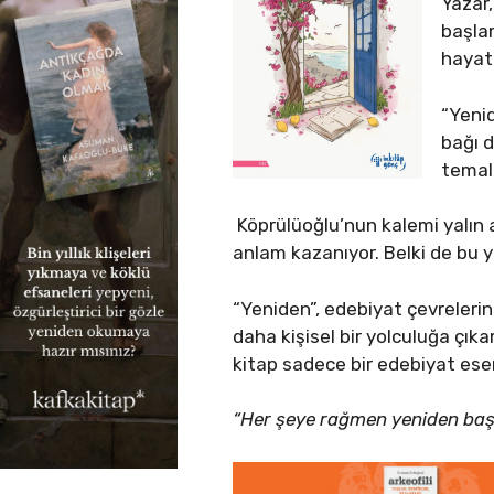
Yazar,
başlam
hayatl
“Yenid
bağı d
temala
Köprülüoğlu’nun kalemi yalın 
anlam kazanıyor. Belki de bu 
“Yeniden”, edebiyat çevrelerin
daha kişisel bir yolculuğa çıka
kitap sadece bir edebiyat eser
“Her şeye rağmen yeniden ba