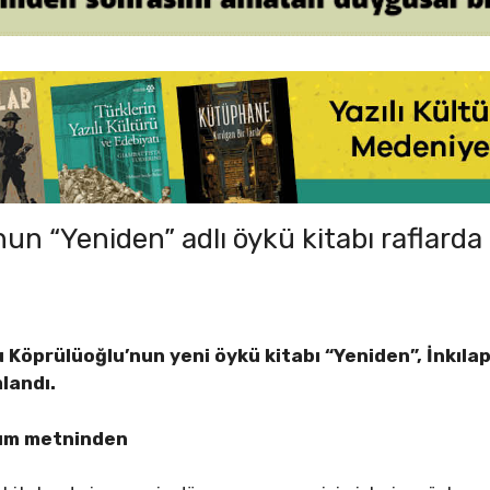
un “Yeniden” adlı öykü kitabı raflarda
 Köprülüoğlu’nun yeni öykü kitabı “Yeniden”, İnkıla
landı.
tım metninden