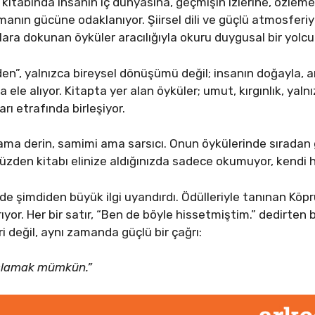
 kitabında insanın iç dünyasına, geçmişin izlerine, özlem
anın gücüne odaklanıyor. Şiirsel dili ve güçlü atmosferiyl
ara dokunan öyküler aracılığıyla okuru duygusal bir yolcul
en”, yalnızca bireysel dönüşümü değil; insanın doğayla, a
a ele alıyor. Kitapta yer alan öyküler; umut, kırgınlık, ya
rı etrafında birleşiyor.
ama derin, samimi ama sarsıcı. Onun öykülerinde sıradan
yüzden kitabı elinize aldığınızda sadece okumuyor, kendi 
de şimdiden büyük ilgi uyandırdı. Ödülleriyle tanınan Köpr
rıyor. Her bir satır, “Ben de böyle hissetmiştim.” dedirten
i değil, aynı zamanda güçlü bir çağrı:
şlamak mümkün.”