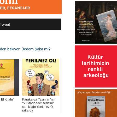
Tweet
inden bakıyor: Dedem Şaka mı?
 El Kitabı"
Karakarga Yayınları’nın
‘50 Maddede’ serisinin
son kitabı Yenilmez Ol
raflarda