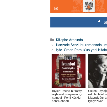
S
Kategoriler
Kitaplar Arasında
Hanzade Servi, bu romanında, in
İşte, Orhan Pamuk’un yeni kitabın
Tüyler Ürpetici bir rotayı
Gülten Dayıoğ
keşfetmek isteyenler için:
eski bir telefo
İstanbul - Perili Köşkler
kılavuzluğund
Kent Rehberi
için yazıyor