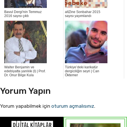
Bavul Dergi'nin Temmuz
altZine Sonbahar 2015
2016 sayısı çıktı
sayısı yayımlandı
Walter Benjamin ve
Türkiye’deki karikatür
edebiyatta yanlılık (I) | Prof.
dergiciliğin seyri | Can
Dr. Onur Bilge Kula
Öktemer
Yorum Yapın
Yorum yapabilmek için
oturum açmalısınız
.