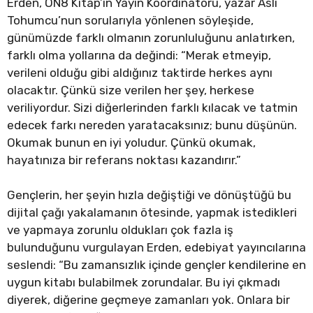
Erden, ON8 Kitap’ın Yayın Koordinatörü, yazar Aslı
Tohumcu’nun sorularıyla yönlenen söyleşide,
günümüzde farklı olmanın zorunluluğunu anlatırken,
farklı olma yollarına da değindi: “Merak etmeyip,
verileni olduğu gibi aldığınız taktirde herkes aynı
olacaktır. Çünkü size verilen her şey, herkese
veriliyordur. Sizi diğerlerinden farklı kılacak ve tatmin
edecek farkı nereden yaratacaksınız; bunu düşünün.
Okumak bunun en iyi yoludur. Çünkü okumak,
hayatınıza bir referans noktası kazandırır.”
Gençlerin, her şeyin hızla değiştiği ve dönüştüğü bu
dijital çağı yakalamanın ötesinde, yapmak istedikleri
ve yapmaya zorunlu oldukları çok fazla iş
bulunduğunu vurgulayan Erden, edebiyat yayıncılarına
seslendi: “Bu zamansızlık içinde gençler kendilerine en
uygun kitabı bulabilmek zorundalar. Bu iyi çıkmadı
diyerek, diğerine geçmeye zamanları yok. Onlara bir