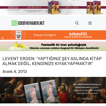
İçeriğe
atla
Menü
LEVENT ERDEN: “YAPTIĞINIZ ŞEY ASLINDA KITAP
ALMAK DEĞIL, KENDINIZE KIYAK YAPMAKTIR”
Aralık 4, 2012