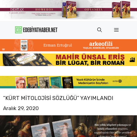
İçeriğe
atla
Menü
“KÜRT MITOLOJISI SÖZLÜĞÜ” YAYIMLANDI
Aralık 29, 2020