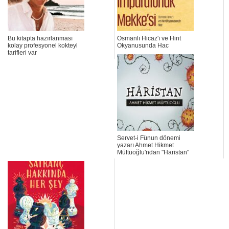
Bu kitapta hazırlanması
Osmanlı Hicaz'ı ve Hint
kolay profesyonel kokteyl
Okyanusunda Hac
tarifleri var
Servet-i Fünun dönemi
yazarı Ahmet Hikmet
Müftüoğlu'ndan "Haristan"