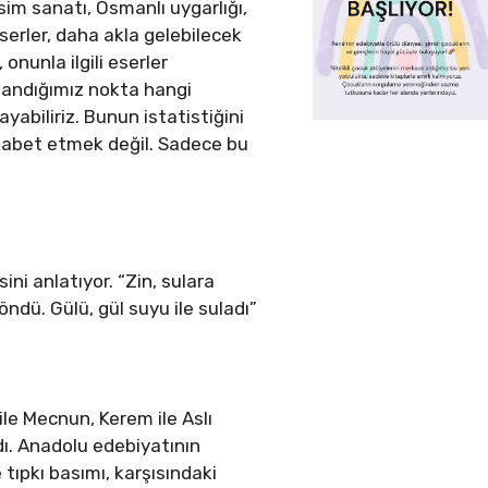
sim sanatı, Osmanlı uygarlığı,
serler, daha akla gelebilecek
onunla ilgili eserler
klandığımız nokta hangi
yabiliriz. Bunun istatistiğini
kabet etmek değil. Sadece bu
ini anlatıyor. “Zin, sulara
ndü. Gülü, gül suyu ile suladı”
 ile Mecnun, Kerem ile Aslı
dı. Anadolu edebiyatının
 tıpkı basımı, karşısındaki