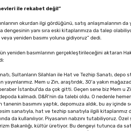
vleri ile rekabet değil”
ınlarının okurdan ilgi gördüğünü, satış anlaşmalarının da 
sa dengesinin yanı sıra eski kitaplarımıza da talep olabiliy
z veya yeniden basımı yoluna gidiyoruz” dedi.
n yeniden basımlarının gerçekleştirileceğini aktaran Haka
di:
tı, Sultanların Silahları ile Hat ve Tezhip Sanatı, depo 
n yayınlarımız. Mem u Zin, araştırdık, 30'a yakın mağazad
eraber İstanbul'da da çok gitti. Geçen sene biz Mem u Zin
a depoda kalmadı. D&R'nin da talebi oldu. O nedenle hemen 
 tanenin basımını yaptık, depomuza aldık, bu ay içinde s
sim sanatıyla, hat ve tezhip sanatıyla ilgili kitaplarımız 
da da kullanılıyor. Piyasanın nabzını tutabiliyoruz. Özel se
urizm Bakanlığı, kültür üretiyor. Bu dengeyi tutunca da sat