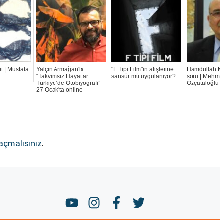
t | Mustafa
Yalçın Armağan'la
"F Tipi Film"in afişlerine
Hamdullah K
“Takvimsiz Hayatlar:
sansür mü uygulanıyor?
soru | Mehm
Türkiye’de Otobiyografi”
Özçataloğlu
27 Ocak'ta online
açmalısınız
.