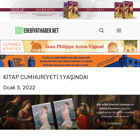
İçeriğe
atla
Menü
KITAP CUMHURIYETI 1 YAŞINDA!
Ocak 5, 2022