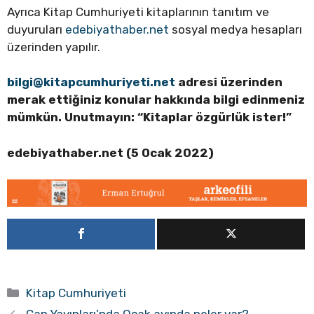
Ayrıca Kitap Cumhuriyeti kitaplarının tanıtım ve
duyuruları
edebiyathaber.net
sosyal medya hesapları
üzerinden yapılır.
bilgi@kitapcumhuriyeti.net
adresi üzerinden
merak ettiğiniz konular hakkında bilgi edinmeniz
mümkün. Unutmayın: “Kitaplar özgürlük ister!”
edebiyathaber.net (5 Ocak 2022)
Kategoriler
Kitap Cumhuriyeti
Can Yayınları’nda Ocak ayında neler var?