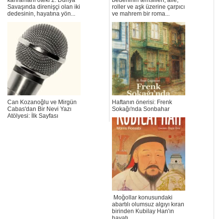
kahramanı öteki 2. Dünya
bedeninin temsilleri, aile,
Savaşında direnişçi olan iki
roller ve aşk üzerine çarpıcı
dedesinin, hayatına yön...
ve mahrem bir roma...
Can Kozanoğlu ve Mirgün
Haftanın önerisi: Frenk
Cabas'dan Bir Nevi Yazı
Sokağı'nda Sonbahar
Atölyesi: İlk Sayfası
Moğollar konusundaki
abartılı olumsuz algıyı kıran
birinden Kubilay Han'ın
hayatı