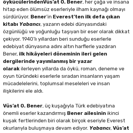
öykücülerindenVüs’at O. Bener
, her çağa ve insana
hitap eden ölümsüz eserleriyle ilham kaynağı olmayı
sürdürüyor.
Bener
’in
Everest’ten ilk defa çıkan
kitabı
Yabancı
, yazarın edebi dünyasındaki
özgünlüğü ve yoğunluğu taşıyan bir eser olarak dikkat
çekiyor. 1940’lı yıllardan beri sunduğu eserlerle
edebiyat dünyasına adını altın harflerle yazdıran
Bener,
ilk hikâyeleri döneminin ileri gelen
dergilerinde yayımlanmış bir yazar
olarak
ilerleyen yıllarda da öykü, roman, deneme ve
oyun türündeki eserlerle sıradan insanların yaşam
mücadelelerini, toplumsal meseleleri ve insan
ilişkilerini ele aldı.
Vüs’at O. Bener
, üç kuşağıyla Türk edebiyatına
önemli eserler kazandırmış
Bener ailesinin
ikinci
kuşak fertlerinden biri olarak birçok eseriyle Everest
okurlarıyla buluşmaya devam ediyor.
Yabancı
,
Vüs’at