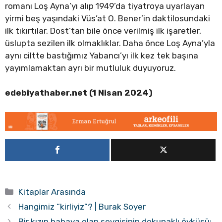
romanı Loş Ayna’yı alıp 1949’da tiyatroya uyarlayan
yirmi beş yaşındaki Vüs’at O. Bener’in daktilosundaki
ilk tıkırtılar. Dost’tan bile önce verilmiş ilk işaretler,
üslupta sezilen ilk olmaklıklar. Daha önce Loş Ayna’yla
aynı ciltte bastığımız Yabancı’yı ilk kez tek başına
yayımlamaktan ayrı bir mutluluk duyuyoruz.
edebiyathaber.net (1 Nisan 2024)
Kategoriler
Kitaplar Arasında
Hangimiz “kirliyiz”? | Burak Soyer
Bir kızın babaya olan sevgisinin dokunaklı öyküsü: