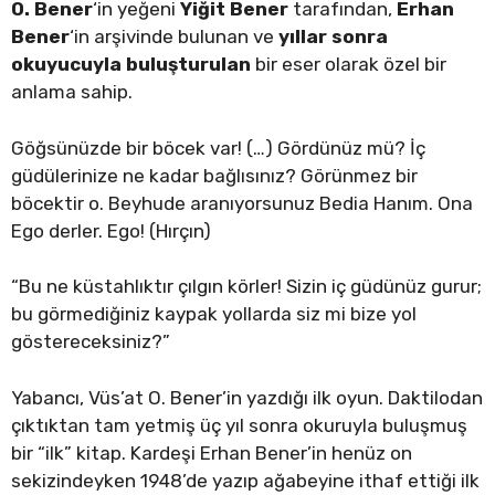
O. Bener
‘in yeğeni
Yiğit Bener
tarafından,
Erhan
Bener
‘in arşivinde bulunan ve
yıllar sonra
okuyucuyla buluşturulan
bir eser olarak özel bir
anlama sahip.
Göğsünüzde bir böcek var! (…) Gördünüz mü? İç
güdülerinize ne kadar bağlısınız? Görünmez bir
böcektir o. Beyhude aranıyorsunuz Bedia Hanım. Ona
Ego derler. Ego! (Hırçın)
“Bu ne küstahlıktır çılgın körler! Sizin iç güdünüz gurur;
bu görmediğiniz kaypak yollarda siz mi bize yol
göstereceksiniz?”
Yabancı, Vüs’at O. Bener’in yazdığı ilk oyun. Daktilodan
çıktıktan tam yetmiş üç yıl sonra okuruyla buluşmuş
bir “ilk” kitap. Kardeşi Erhan Bener’in henüz on
sekizindeyken 1948’de yazıp ağabeyine ithaf ettiği ilk