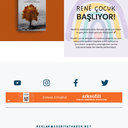
REKLAM@EDEBIYATHABER.NET