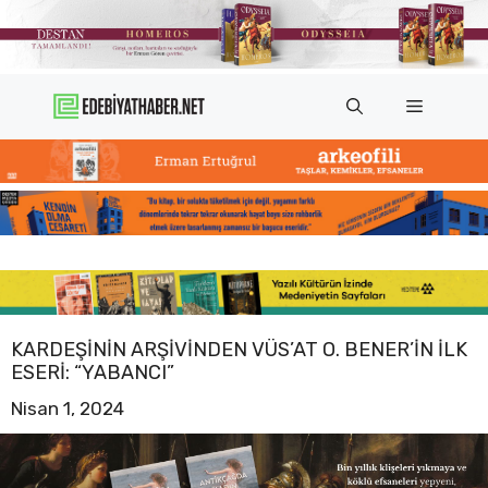
İçeriğe
atla
Menü
KARDEŞININ ARŞIVINDEN VÜS’AT O. BENER’IN ILK
ESERI: “YABANCI”
Nisan 1, 2024