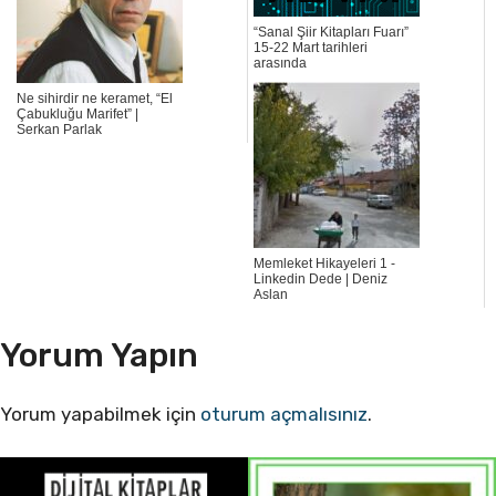
“Sanal Şiir Kitapları Fuarı”
15-22 Mart tarihleri
arasında
Ne sihirdir ne keramet, “El
Çabukluğu Marifet” |
Serkan Parlak
Memleket Hikayeleri 1 -
Linkedin Dede | Deniz
Aslan
Yorum Yapın
Yorum yapabilmek için
oturum açmalısınız
.