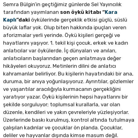
Semra Bülgin’in geçtiğimiz günlerde Sel Yayıncılık
tarafından yayımlanan
son öykü kitabı “
Kara
Kaplı
”daki
öykülerinde gerçeklik etkisi güçlü, süslü
büyük laflar yok. Olup biten hakkında ipuçları veren
aforizmalar yerli yerinde. Öykü kişileri gerçeği ve
hayatlarını yaşıyor. 1. tekil kişi çocuk, erkek ve kadın
anlatıcılar var öykülerde. İç dünyaları ve anıları,
anlatıcıların başlarından geçen anlatmaya değer
hikâyeleri okuyoruz. Metinlerin dilini de anlatıcı
kahramanlar belirliyor. Bu kişilerin hayatındaki bir ana,
duruma, bir anıya yoğunlaşıyoruz. Ayrıntılar, gözlemler
ve yaşantılar aracılığıyla kurmacanın gerçekliğini
yaratıyor yazar. Öykü kişilerinin hepsi hayatlarını bir
şekilde sorguluyor; toplumsal kurallarla, var olan
düzenle, kendileri ve yakın çevreleriyle yüzleşiyorlar.
Üzerlerinde baskı kurulmuş, kontrol altında tutulmaya
çalışılan kadınlar ve çocuklar ön planda. Çocuklar,
deliler ve hayvanlar dışında kimse masum değil.