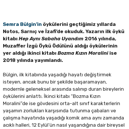
Semra Bülgin’in
öykülerini geçtiğimiz yıllarda
Notos, Sarnıç ve İzafi’de okuduk. Yazarın ilk öykü
kitabı
Hep Aynı Sabaha Uyandım
2016 yılında,
Muzaffer İzgü Öykü Ödülünü aldığı öykülerinin
yer aldığı ikinci kitabı
Bozma Kızın Moralini
ise
2018 yılında yayımlandı.
Bülgin, ilk kitabında yaşadığı hayatı değiştirmek
isteyen, ancak bunu bir şekilde başaramayan,
modernle geleneksel arasında salınıp duran bireylerin
öykülerini anlattı. İkinci kitabı “Bozma Kızın
Moralini”de ise gövdesini orta-alt sınıf karakterlerin
yaşamın zorlukları karşısında tutunma çabaları ve
çalışma hayatında yaşadığı komik ama aynı zamanda
acıklı halleri, 12 Eylül’ün nasıl yaşandığına dair bireysel