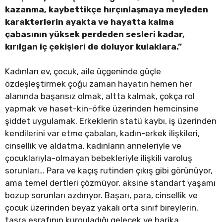
kazanma, kaybettikçe hırçınlaşmaya meyleden
karakterlerin ayakta ve hayatta kalma
çabasının yüksek perdeden sesleri kadar,
kırılgan iç çekişleri de doluyor kulaklara.”
Kadınları ev, çocuk, aile üçgeninde güçle
özdeşleştirmek çoğu zaman hayatın hemen her
alanında başarısız olmak, altta kalmak, çokça rol
yapmak ve haset-kin-öfke üzerinden hemcinsine
şiddet uygulamak. Erkeklerin statü kaybı, iş üzerinden
kendilerini var etme çabaları, kadın-erkek ilişkileri,
cinsellik ve aldatma, kadınların anneleriyle ve
çocuklarıyla-olmayan bebekleriyle ilişkili varoluş
sorunları… Para ve kaçış rutinden çıkış gibi görünüyor,
ama temel dertleri çözmüyor, aksine standart yaşamı
bozup sorunları azdırıyor. Başarı, para, cinsellik ve
çocuk üzerinden beyaz yakalı orta sınıf bireylerin,
taşra eşrafının kurguladığı gelecek ve harika