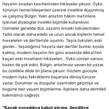
Hayatın sıradan kesitlerinden hikâyeler çıkıyor. Öykü
türünün temel bileşenleri üzerine incelikle düşünmüş
ve çalışmış Bülgin. Yalın anlatım hâkim metinlere,
işlevsel diyaloglar incelikli biçimde kullanılıyor.
Cümleler genelde düz, yazarın önceki öykülerinden
farklı olarak daha edebi ve uzun ancak kişilerin temel
meseleleri ve dertleriyle uyumlu. Taşra öyküleri, eski
günler… Yaşadığımız hayata dair dertler bunlar, kıyıda
kalmış, modern hayatın hırı gürü arasında dikkatten
kaçan eski insanların hikâyeleri… Öykü sonları sarsıcı,
bazen de şok edici. Bülgin, anlatmayı seven bir yazar,
bu özellikle dilde ön plana çıkıyor. Gözlem gücüyle
modern öykü tekniklerini başarıyla dönüştürüyor
yazar. Durumlar ve duygular üzerinden geçmişe ve
bugüne dair yaşam biçimlerine, ilişkilere daha derinlikli
bakmamızı sağlıyor.
“Kaçak oynadıkça kabul görme, ilendikçe