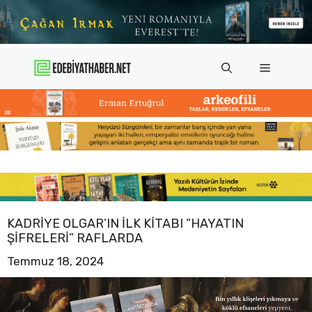
İçeriğe
atla
Menü
KADRIYE OLGAR’IN ILK KITABI “HAYATIN
ŞIFRELERI” RAFLARDA
Temmuz 18, 2024