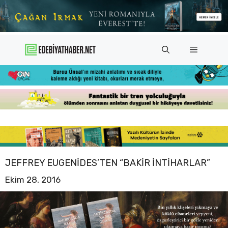
İçeriğe
atla
Menü
JEFFREY EUGENIDES’TEN “BAKIR İNTIHARLAR”
Ekim 28, 2016