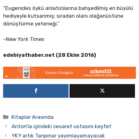
“Eugenides öykü anlatıcılarına bahşedilmiş en büyülü
hediyeyle kutsanmış; sıradan olanı olağanüstüne
dönüştürme yeteneği.”
-New York Times
edebiyathaber.net (28 Ekim 2016)
Kategoriler
Kitaplar Arasında
Anton’la içindeki cesaret ustasını keşfet
YKY artık Tanpınar yayımlayamayacak