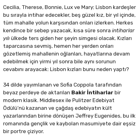
Cecilia, Therese, Bonnie, Lux ve Mary; Lisbon kardeşler
bu sırayla intihar edecekler, beş güzel kız, bir yıl içinde,
tüm mahalle yolun karşısından onları izlerken. Herkes
kendince bir sebep yazacak, kısa süre sonra
intiharlar
y
ı
l
ı
ülkede ters giden her şeyin simgesi olacak. Kızları
taparcasına sevmiş, hemen her yerden onları
gözetlemiş mahallenin oğlanları, hayatlarına devam
edebilmek için yirmi yıl sonra bile aynı sorunun
cevabını arayacak: Lisbon kızları bunu neden yaptı?
34 dilde yayımlanan ve Sofia Coppola tarafından
beyaz perdeye de aktarılan
Bakir
İ
ntiharlar
bir
modern klasik. Middlesex ile Pulitzer Edebiyat
Ödülü’nü kazanan ve çağdaş edebiyatın kült
yazarlarından birine dönüşen Jeffrey Eugenides, bu ilk
romanında gençlik ve kaybolan masumiyete dair eşsiz
bir portre çiziyor.