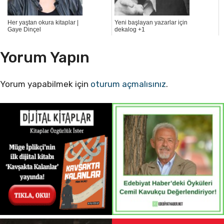
Her yaştan okura kitaplar |
Yeni başlayan yazarlar için
Gaye Dinçel
dekalog +1
Yorum Yapın
Yorum yapabilmek için
oturum açmalısınız
.