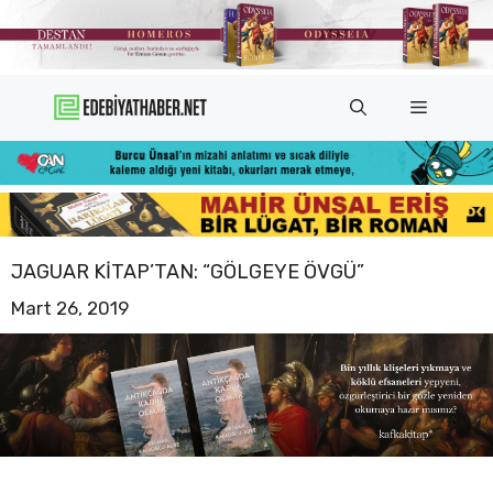
İçeriğe
atla
Menü
JAGUAR KITAP’TAN: “GÖLGEYE ÖVGÜ”
Mart 26, 2019