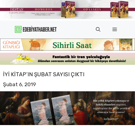
İçeriğe
atla
Menü
İYI KITAP’IN ŞUBAT SAYISI ÇIKTI
Şubat 6, 2019