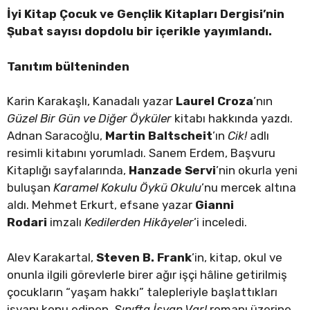
İyi Kitap Çocuk ve Gençlik Kitapları Dergisi’nin
Şubat sayısı dopdolu bir içerikle yayımlandı.
Tanıtım bülteninden
Karin Karakaşlı, Kanadalı yazar
Laurel Croza
’nın
Güzel Bir Gün ve Diğer Öyküler
kitabı hakkında yazdı.
Adnan Saracoğlu,
Martin Baltscheit
’ın
Cik!
adlı
resimli kitabını yorumladı. Sanem Erdem, Başvuru
Kitaplığı sayfalarında,
Hanzade Servi
’nin okurla yeni
buluşan
Karamel Kokulu Öykü Okulu
’nu mercek altına
aldı. Mehmet Erkurt, efsane yazar
Gianni
Rodari
imzalı
Kedilerden Hikâyeler
’i inceledi.
Alev Karakartal,
Steven B. Frank
’in, kitap, okul ve
onunla ilgili görevlerle birer ağır işçi hâline getirilmiş
çocukların “yaşam hakkı” talepleriyle başlattıkları
isyanı konu edinen,
Sınıfta İsyan Var!
romanı üzerine