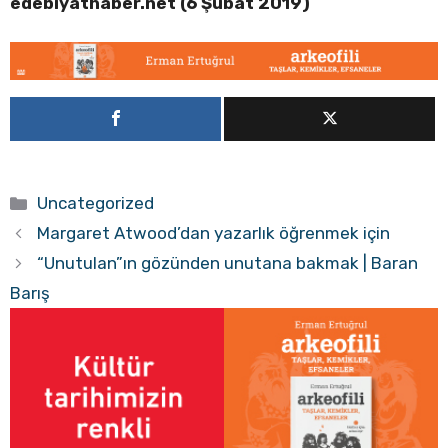
edebiyathaber.net (6 Şubat 2019)
Kategoriler
Uncategorized
Margaret Atwood’dan yazarlık öğrenmek için
“Unutulan”ın gözünden unutana bakmak | Baran
Barış