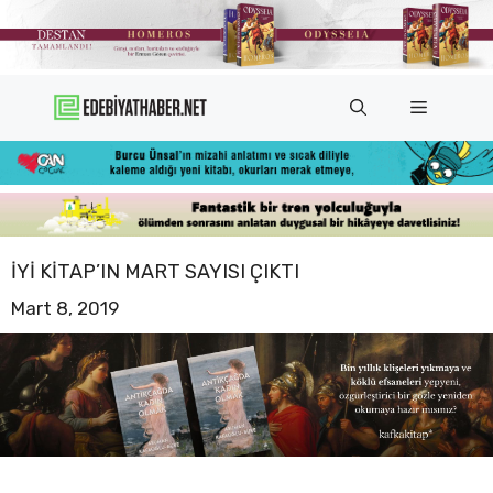
İçeriğe
atla
Menü
İYI KITAP’IN MART SAYISI ÇIKTI
Mart 8, 2019