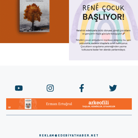
REKLAM@EDEBIYATHABER.NET