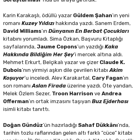
Karin Karakaşlı, ödüllü yazar
Güldem Şahan
’ın yeni
romanı
Kuzey Yıldızı
hakkında yazdı. Sanem Erdem,
David Williams
’ın
Dünyanın En Berbat Çocukları
kitabını yorumladı. Sima Özkan, Başvuru Kitaplığı
sayfalarında,
Jaume Copons
’un yazdığı
Kaka
Hakkında Bildiğim Her Şey
’i mercek altına aldı.
Mehmet Erkurt, Belçikalı yazar ve çizer
Claude K.
Dubois
’nın yirmiyi aşkın dile çevrilen kitabı
Akim
Koşuyor
’u inceledi. Alev Karakartal,
Cary Fagan
’ın
son romanı
Aslan Firada
üzerine yazdı. Öte yandan,
Melek Özlem Sezer,
Troon Harrison
ve
Andrea
Offerman
’ın ortak imzasını taşıyan
Buz Ejderhası
isimli kitabı tanıttı.
Doğan Gündüz
’ün hazırladığı
Sahaf Dükkânı
’nda,
tarihin tozlu raflarından gelen altı farklı “cüce” kitabı