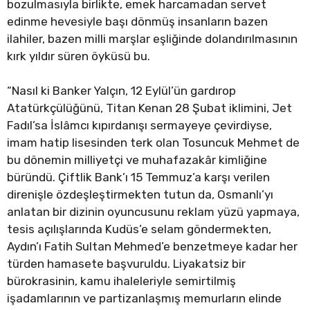
bozulmasıyla birlikte, emek harcamadan servet
edinme hevesiyle başı dönmüş insanların bazen
ilahiler, bazen milli marşlar eşliğinde dolandırılmasının
kırk yıldır süren öyküsü bu.
“Nasıl ki Banker Yalçın, 12 Eylül’ün gardırop
Atatürkçülüğünü, Titan Kenan 28 Şubat iklimini, Jet
Fadıl’sa İslâmcı kıpırdanışı sermayeye çevirdiyse,
imam hatip lisesinden terk olan Tosuncuk Mehmet de
bu dönemin milliyetçi ve muhafazakâr kimliğine
büründü. Çiftlik Bank’ı 15 Temmuz’a karşı verilen
direnişle özdeşleştirmekten tutun da, Osmanlı’yı
anlatan bir dizinin oyuncusunu reklam yüzü yapmaya,
tesis açılışlarında Kudüs’e selam göndermekten,
Aydın’ı Fatih Sultan Mehmed’e benzetmeye kadar her
türden hamasete başvuruldu. Liyakatsiz bir
bürokrasinin, kamu ihaleleriyle semirtilmiş
işadamlarının ve partizanlaşmış memurların elinde