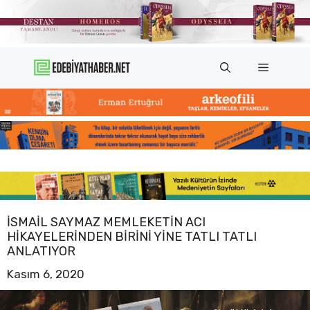
İçeriğe
atla
Menü
İSMAIL SAYMAZ MEMLEKETIN ACI
HIKAYELERINDEN BIRINI YINE TATLI TATLI
ANLATIYOR
Kasım 6, 2020