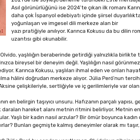
Asıl görünürlüğünü ise 2024’te çıkan ilk romanı Karı
daha çok İspanyol edebiyatı içinde şiirsel duyarlılık
yoğunlaşan ve imgesel dili merkeze alan bir
yazı pratiğiyle anılıyor. Karınca Kokusu da bu dilin 
uzantısı gibi okunabilir.
ido, yaşlılığın beraberinde getirdiği yalnızlıkla birlikte 
alnızca bireysel bir deneyim değil. Yaşlılığın nasıl görünmez
diyor. Karınca Kokusu, yaşlıları ihmal eden ve onları hayat
ılma hâlini doğrudan merkeze alıyor. Júlia Peró’nun tercih
Aksine çelişkileriyle, sertliğiyle ve iç gerilimleriyle var ol
ın en belirgin taşıyıcı unsuru. Hafızanın parçalı yapısı, 
daralan hareket alanı metnin ritmini belirliyor. Metnin en 
lar. Yaşlı bir kadın nasıl arzular? Bir ömür boyunca kadın 
tırlar? Bunları geçmişte kalmış deneyimler olarak mı taşır,