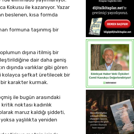
nca Kokusu ile kazanıyor. Yazar
tan beslenen, kısa formda
roman formuna taşınmış bir
toplumun dışına itilmiş bir
leştirildiğine dair daha geniş
ın dışında varlıklar gibi gören
i kolayca şefkat üretilecek bir
an bir karakter kurmak.
geçmiş ile bugün arasındaki
kritik noktası kadınlık
olarak maruz kaldığı şiddeti,
 yoksa yaşlılıkta yeniden