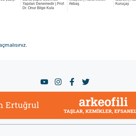
Yapılan Denemedir | Prof.
Akbaş
Kuruçay
Dr. Onur Bilge Kula
açmalısınız
.