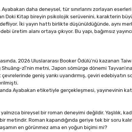
. Ayabakan daha deneysel, tür sınırlarını zorlayan eserler
n Doki Kitap bireyin psikolojik serüvenini, karakterin büy
efliyor. İki yayın hattı birlikte düşünüldüğünde, aynı m
debi üretim alanı ortaya çıkıyor. Bu yapı, bağımsız yayıncı
arasında, 2026 Uluslararası Booker Ödülü’nü kazanan Tai
áng Shuāng-zǐ’nin metni, Japon sömürge dönemi Tayvan’ı
at çevrelerinde geniş yankı uyandırmış, çeviri edebiyatın
rilmişti.
anda Ayabakan etiketiyle gerçekleşmesi, yayınevinin ka
alnızca bireysel bir roman deneyimi değildir. Yaşlılık, kad
 metindir. Roman kapandığında geriye tek bir soru kalır. 
 yaşamın en görünmez ama en yoğun biçimi mi?