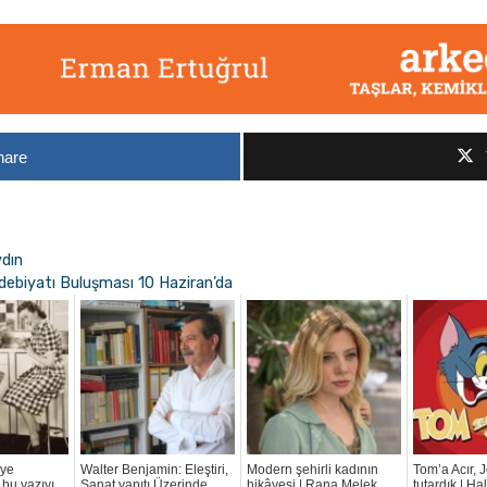
hare
ydın
debiyatı Buluşması 10 Haziran’da
iye
Walter Benjamin: Eleştiri,
Modern şehirli kadının
Tom’a Acır, J
bu yazıyı
Sanat yapıtı Üzerinde
hikâyesi | Rana Melek
tutardık | Ha