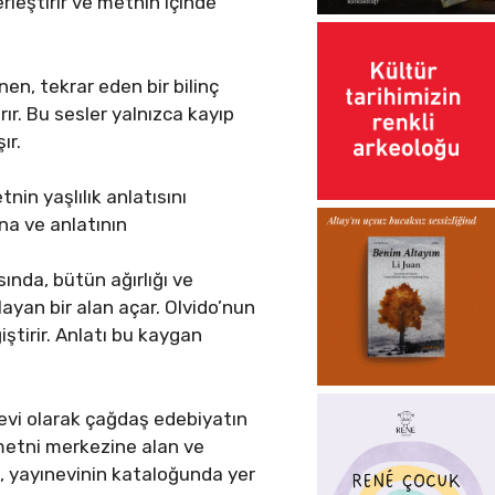
rleştirir ve metnin içinde
nen, tekrar eden bir bilinç
ır. Bu sesler yalnızca kayıp
ır.
nin yaşlılık anlatısını
a ve anlatının
ında, bütün ağırlığı ve
ulayan bir alan açar. Olvido’nun
iştirir. Anlatı bu kaygan
nevi olarak çağdaş edebiyatın
 metni merkezine alan ve
ım, yayınevinin kataloğunda yer