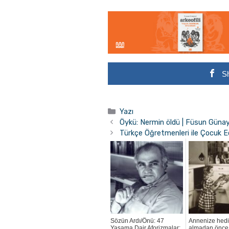
S
Kategoriler
Yazı
Öykü: Nermin öldü | Füsun Güna
Türkçe Öğretmenleri ile Çocuk E
Sözün Ardı/Önü: 47
Annenize hed
Yaşama Dair Aforizmalar:
almadan önce 