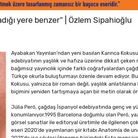
adığı yere benzer” | Özlem Sipahioğlu
Ayabakan Yayınları’ndan yeni basılan Karınca Kokus
edebiyatının yaşlılık ve hafıza üzerine dikkat çeken 
bağımsız yayıncılık içinde farklı coğrafyalardan çağ
Türkçe okurla buluşturmayı özenle devam ediyor. Bu y
Kokusu, yalnızca bir roman değil, yaşlılık anlatılarına
biçimini yeniden tartışmaya açan bir metin olarak ön
Júlia Peró, çağdaş İspanyol edebiyatında genç ve yü
konumlanıyor.1995 Barcelona doğumlu olan Peró, yaz
görsel sanatlar ile editoryal üretimle de ilgilenen çok d
eseri 2020’de yayımlanan şiir kitabı Anatomía de una
2021’de ise söyleşi/deneme türündeki Este mensaje 