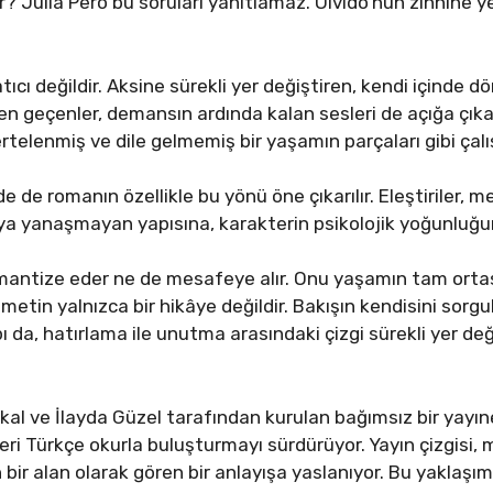
? Júlia Peró bu soruları yanıtlamaz. Olvido’nun zihnine ye
ıcı değildir. Aksine sürekli yer değiştiren, kendi içinde dö
den geçenler, demansın ardında kalan sesleri de açığa çıkar
 ertelenmiş ve dile gelmemiş bir yaşamın parçaları gibi çalış
 de romanın özellikle bu yönü öne çıkarılır. Eleştiriler, met
yanaşmayan yapısına, karakterin psikolojik yoğunluğun
omantize eder ne de mesafeye alır. Onu yaşamın tam ortas
e metin yalnızca bir hikâye değildir. Bakışın kendisini sorg
 da, hatırlama ile unutma arasındaki çizgi sürekli yer değ
kal ve İlayda Güzel tarafından kurulan bağımsız bir yayı
eri Türkçe okurla buluşturmayı sürdürüyor. Yayın çizgisi,
n bir alan olarak gören bir anlayışa yaslanıyor. Bu yaklaş