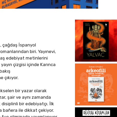
u, çağdaş İspanyol
romanlarından biri. Yayınevi,
daş edebiyat metinlerini
ayın çizgisi içinde Karınca
 bakış
e çıkıyor.
kselen bir yazar olarak
ar, şair ve aynı zamanda
isiplinli bir edebiyatçı. İlk
 bañera ile dikkat çekiyor.
fue eliminado yayımlanıyor.