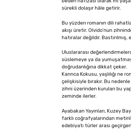
beden hafızası olarak mı yaşar
sürekli dolaşır hâle getirir.
Bu yüzden romanın dili rahatlat
akışı üretir. Olvido’nun zihnin
hatıralar değildir. Bastırılmış,
Uluslararası değerlendirmelerde
süslemeye ya da yumuşatmaya 
doğrudanlığına dikkat çeker.
Karınca Kokusu, yaşlılığı ne r
çelişkisiyle bırakır. Bu nedenl
zihni üzerinden kurulan bu yapı
zeminde ilerler.
Ayabakan Yayınları, Kuzey Bay
farklı coğrafyalarından metinl
edebiyatı türler arası geçirge