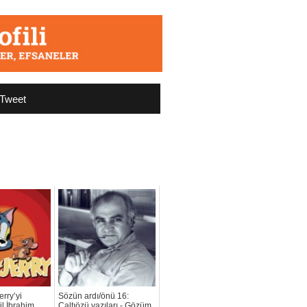
Tweet
erry’yi
Sözün ardı/önü 16:
lil İbrahim
Çaltıözü yazıları - Gözüm,