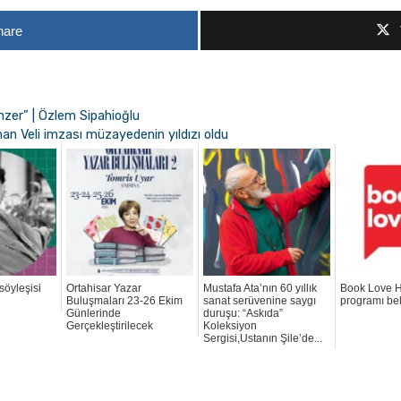
hare
nzer” | Özlem Sipahioğlu
an Veli imzası müzayedenin yıldızı oldu
söyleşisi
Ortahisar Yazar
Mustafa Ata’nın 60 yıllık
Book Love H
Buluşmaları 23-26 Ekim
sanat serüvenine saygı
programı bel
Günlerinde
duruşu: “Askıda”
Gerçekleştirilecek
Koleksiyon
Sergisi,Ustanın Şile’de...