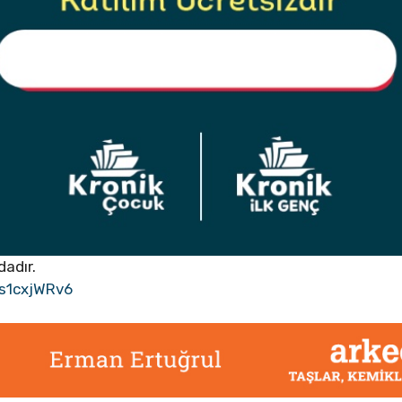
dadır.
s1cxjWRv6