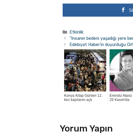
S
Kategoriler
Etkinlik
“İnsanın bedeni yaşadığı yere be
Edebiyat Haber’in duyurduğu Orh
Konya Kitap Günleri 12.
Erendiz Atasü 
kez kapılarını açtı
26 Kasım'da
Yorum Yapın