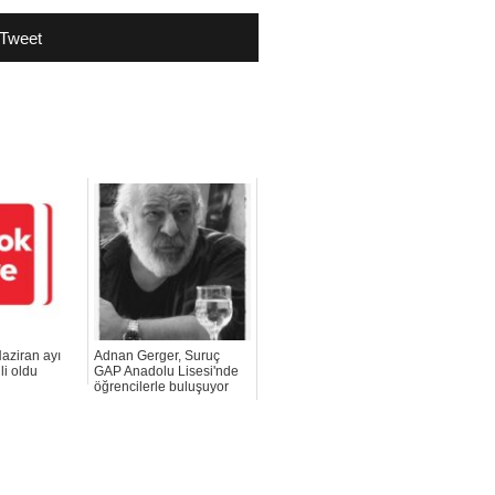
Tweet
aziran ayı
Adnan Gerger, Suruç
li oldu
GAP Anadolu Lisesi'nde
öğrencilerle buluşuyor