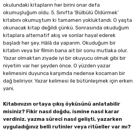
okulundaki kitapların her birini onar defa
okumuşluğum oldu. 5. Sınıfta ‘Bülbülü Öldürmek’
kitabını okumuştum ki tamamen yokluktandı. O yaşta
okunacak kitap değildi çünkü. Sonrasında okuduğum
kitaplara alternatif akış ve sonlar hayal ederek
başladı her şey. Hâlâ da yaparım. Okuduğum bir
kitabın veya bir filmin bana ait bir sonu mutlaka olur.
Yazar olmaktan ziyade iyi bir okuyucu olmak gibi bir
niyetim var her şeyden önce. O yüzden yazar
kelimesini duyunca karşımda nedense kocaman bir
dağ beliriyor. Yazar kelimesi ile bütünleşmek için erken
yani.
Kitabınızın ortaya çıkış öyküsünü anlatabilir
misiniz? Fikir nasıl doğdu, ismine nasıl karar
verdiniz, yazma süreci nasıl gelişti, yazarken
uyguladığınız belli rutinler veya ritüeller var mı?