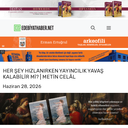
İçeriğe
atla
Menü
HER ŞEY HIZLANIRKEN YAYINCILIK YAVAŞ
KALABILIR MI? | METIN CELÂL
Haziran 28, 2026