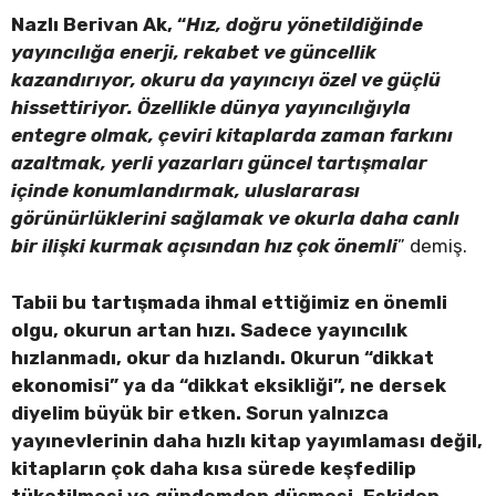
Nazlı Berivan Ak, “
Hız, doğru yönetildiğinde
yayıncılığa enerji, rekabet ve güncellik
kazandırıyor, okuru da yayıncıyı özel ve güçlü
hissettiriyor. Özellikle dünya yayıncılığıyla
entegre olmak, çeviri kitaplarda zaman farkını
azaltmak, yerli yazarları güncel tartışmalar
içinde konumlandırmak, uluslararası
görünürlüklerini sağlamak ve okurla daha canlı
bir ilişki kurmak açısından hız çok önemli
” demiş.
Tabii bu tartışmada ihmal ettiğimiz en önemli
olgu, okurun artan hızı. Sadece yayıncılık
hızlanmadı, okur da hızlandı. Okurun “dikkat
ekonomisi” ya da “dikkat eksikliği”, ne dersek
diyelim büyük bir etken. Sorun yalnızca
yayınevlerinin daha hızlı kitap yayımlaması değil,
kitapların çok daha kısa sürede keşfedilip
tüketilmesi ve gündemden düşmesi. Eskiden