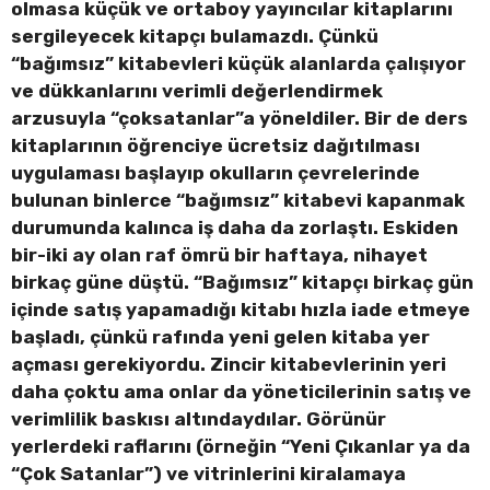
olmasa küçük ve ortaboy yayıncılar kitaplarını
sergileyecek kitapçı bulamazdı. Çünkü
“bağımsız” kitabevleri küçük alanlarda çalışıyor
ve dükkanlarını verimli değerlendirmek
arzusuyla “çoksatanlar”a yöneldiler. Bir de ders
kitaplarının öğrenciye ücretsiz dağıtılması
uygulaması başlayıp okulların çevrelerinde
bulunan binlerce “bağımsız” kitabevi kapanmak
durumunda kalınca iş daha da zorlaştı. Eskiden
bir-iki ay olan raf ömrü bir haftaya, nihayet
birkaç güne düştü. “Bağımsız” kitapçı birkaç gün
içinde satış yapamadığı kitabı hızla iade etmeye
başladı, çünkü rafında yeni gelen kitaba yer
açması gerekiyordu. Zincir kitabevlerinin yeri
daha çoktu ama onlar da yöneticilerinin satış ve
verimlilik baskısı altındaydılar. Görünür
yerlerdeki raflarını (örneğin “Yeni Çıkanlar ya da
“Çok Satanlar”) ve vitrinlerini kiralamaya