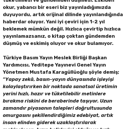
okur, yabancı bir eseri biz yayınladığımızda
duyuyordu, artık orijinal dilinde yayınlandığında
haberdar oluyor. Yani iyi çeviri için 1-2 yıl
beklemek mümkün değil. Hızlıca çevirtip hızlıca
yayınlamazsanız, o kitap çoktan gündemden
düşmüş ve eskimiş oluyor ve okur bulamıyor.
Türkiye Basım Yayın Meslek Birliği Başkan
Yardımcısı, Yeditepe Yayınevi Genel Yayın
Yönetmen Mustafa Karagüllüoğlu şöyle demiş;
“
Yapay zekâ, basın-yayın dünyasında işleyişi
kolaylaştırırken bir noktada sanatsal üretimin
yerini hızlı, hazır ve tüketilebilir metinlere
bırakma riskini de beraberinde taşıyor. Uzun
zamandır piyasanın talepleri doğrultusunda
omurgasını şekillendirdiğimiz edebiyat, artık
insan elinden giderek uzaklaştırılarak