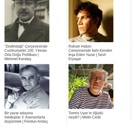
"Zeytindağı" Çerçevesinde
Rıdvan Hatun-
Cumhuriyetin 100. Yılında
Cehennemde İlahi Kendini
Orta Doğu Politikası |
İnşa Eden Yazar | Sevil
Mehmet Karataş
Eryaşar
Bir yazar adayına
Tomris Uyar’ın öğüdü
mektuplar 3: Kavramlarla
neydi? | Metin Celâl
düşünmek | Feridun Andaç