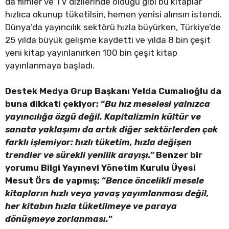
da filmler ve TV dizilerinde olduğu gibi bu kitaplar
hızlıca okunup tüketilsin, hemen yenisi alınsın istendi.
Dünya’da yayıncılık sektörü hızla büyürken, Türkiye’de
25 yılda büyük gelişme kaydetti ve yılda 8 bin çeşit
yeni kitap yayınlanırken 100 bin çeşit kitap
yayınlanmaya başladı.
Destek Medya Grup Başkanı Yelda Cumalıoğlu da
buna dikkati çekiyor; “
Bu hız meselesi yalnızca
yayıncılığa özgü değil. Kapitalizmin kültür ve
sanata yaklaşımı da artık diğer sektörlerden çok
farklı işlemiyor: hızlı tüketim, hızla değişen
trendler ve sürekli yenilik arayışı.”
Benzer bir
yorumu Bilgi Yayınevi Yönetim Kurulu Üyesi
Mesut Örs de yapmış; “
Bence öncelikli mesele
kitapların hızlı veya yavaş yayımlanması değil,
her kitabın hızla tüketilmeye ve paraya
dönüşmeye zorlanması.
”