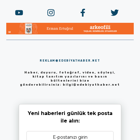
REKLAM@EDEBIYATHABER.NET
Haber, duyuru, fotoğraf, video, söyleşi,
kitap tanıtım yazılarını ve basın
bültenlerini bize
gönderebilirsiniz:
bilgi@edebiyathaber.net
Yeni haberleri günlük tek posta
ile alın: