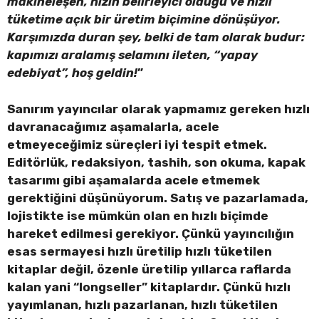
makineleşen, hızın belirleyici olduğu ve hızlı
tüketime açık bir üretim biçimine dönüşüyor.
Karşımızda duran şey, belki de tam olarak budur:
kapımızı aralamış selamını ileten, “yapay
edebiyat”, hoş geldin!
”
Sanırım yayıncılar olarak yapmamız gereken hızlı
davranacağımız aşamalarla, acele
etmeyeceğimiz süreçleri iyi tespit etmek.
Editörlük, redaksiyon, tashih, son okuma, kapak
tasarımı gibi aşamalarda acele etmemek
gerektiğini düşünüyorum. Satış ve pazarlamada,
lojistikte ise mümkün olan en hızlı biçimde
hareket edilmesi gerekiyor. Çünkü yayıncılığın
esas sermayesi hızlı üretilip hızlı tüketilen
kitaplar değil, özenle üretilip yıllarca raflarda
kalan yani “longseller” kitaplardır. Çünkü hızlı
yayımlanan, hızlı pazarlanan, hızlı tüketilen