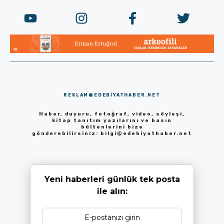
REKLAM@EDEBIYATHABER.NET
Haber, duyuru, fotoğraf, video, söyleşi,
kitap tanıtım yazılarını ve basın
bültenlerini bize
gönderebilirsiniz:
bilgi@edebiyathaber.net
Yeni haberleri günlük tek posta
ile alın: