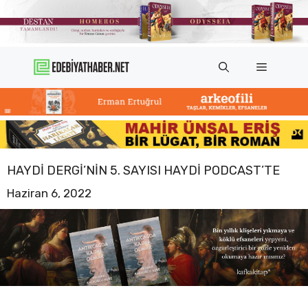
İçeriğe
atla
Menü
HAYDI DERGI’NIN 5. SAYISI HAYDI PODCAST’TE
Haziran 6, 2022