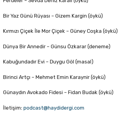
Perdeler – Sevda Deniz Karali (öykü)
Bir Yaz Günü Rüyası – Gizem Kargin (öykü)
Kırmızı Çiçek İle Mor Çiçek – Güney Coşka (öykü)
Dünya Bir Annedir – Günsu Özkarar (deneme)
Kabuğundadır Evi – Duygu Göl (masal)
Birinci Artçı – Mehmet Emin Karaynir (öykü)
Günaydın Avokado Fidesi – Fidan Budak (öykü)
İletişim:
podcast@haydidergi.com