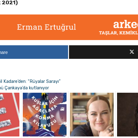
k 2021)
hare
l Kadare’den: “Rüyalar Sarayı”
ü Çankaya’da kutlanıyor