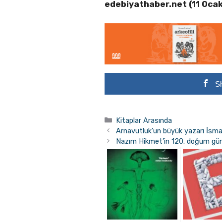
edebiyathaber.net (11 Oca
S
Kategoriler
Kitaplar Arasında
Arnavutluk’un büyük yazarı İsmai
Nazım Hikmet’in 120. doğum gün