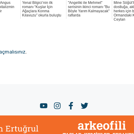
 Angus
Yenal Bilgici’nin ilk
"Angeliki ile Mehmet"
Mine Söğüt’te
italizmin
romanı “Kuşlar İçin
serisinin ikinci romanı "Bu
dostluğa, akl
ir
Ağaçlara Konma
Böyle Yarım Kalmayacak"
herkes için 
Kılavuzu” okurla buluştu
raflarda
Ormandaki K
Ceylan
açmalısınız
.