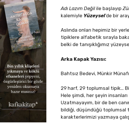
Adı Lazım Değil
ile başlayıp
Zü
kalemiyle
Yüzeysel
’de bir ara
Aslında onları hepimiz bir yer
tipiklere alfabetik sırayla 
belki de tanışıklığımız yüzey
Arka Kapak Yazısı:
Bahtsız Bedevi, Münkir Münafı
29 harf, 29 toplumsal tipik… B
Hele şimdi, her şeyin insanları 
Uzatmayayım, bir de ben canın
bildiği, düşündüğü toplumsal 
karakterlerimizi yazmaya çalış