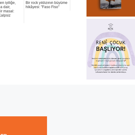
n iyiliğe,
Bir rock yıldızının büyüme
a dair,
hikâyesi: "Faso Fiso"
bir masal:
alpsiz