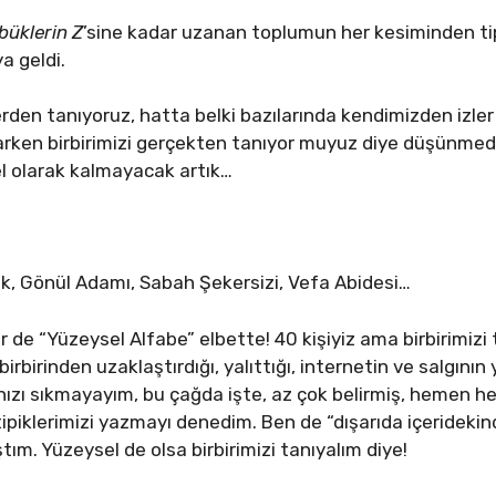
büklerin Z
’sine kadar uzanan toplumun her kesiminden tip
ya geldi.
lerden tanıyoruz, hatta belki bazılarında kendimizden izler
bakarken birbirimizi gerçekten tanıyor muyuz diye düşün
sel olarak kalmayacak artık…
k, Gönül Adamı, Sabah Şekersizi, Vefa Abidesi…
ir de “Yüzeysel Alfabe” elbette! 40 kişiyiz ama birbirimiz
birbirinden uzaklaştırdığı, yalıttığı, internetin ve salgını
ızı sıkmayayım, bu çağda işte, az çok belirmiş, hemen he
tipiklerimizi yazmayı denedim. Ben de “dışarıda içerideki
tım. Yüzeysel de olsa birbirimizi tanıyalım diye!