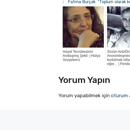
Fatma Burçak: “Toplum olarak k
Hayat Tecrübesinin
Sözün Ardı/Ön
Anıtlaşmış Şekli | Hülya
Anonimleşme
Soyşekerci
kurtulmak isti
eğer... | Feri
Yorum Yapın
Yorum yapabilmek için
oturum 