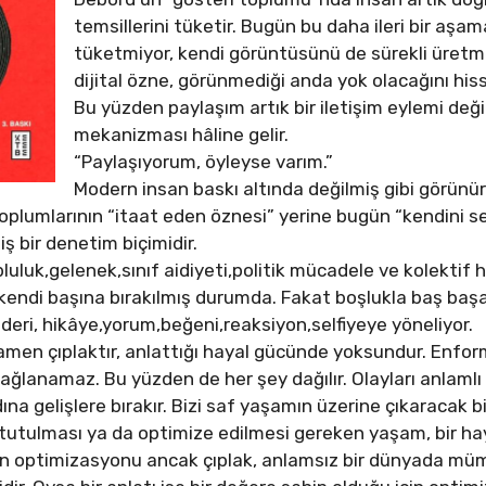
temsillerini tüketir. Bugün bu daha ileri bir aşa
tüketmiyor, kendi görüntüsünü de sürekli üretm
dijital özne, görünmediği anda yok olacağını his
Bu yüzden paylaşım artık bir iletişim eylemi değil
mekanizması hâline gelir.
“Paylaşıyorum, öyleyse varım.”
Modern insan baskı altında değilmiş gibi görünü
 toplumlarının “itaat eden öznesi” yerine bugün “kendini s
ş bir denetim biçimidir.
uluk,gelenek,sınıf aidiyeti,politik mücadele ve kolektif hi
endi başına bırakılmış durumda. Fakat boşlukla baş başa 
deri, hikâye,yorum,beğeni,reaksiyon,selfiyeye yöneliyor.
n çıplaktır, anlattığı hayal gücünde yoksundur. Enforma
ağlanamaz. Bu yüzden de her şey dağılır. Olayları anlamlı 
dına gelişlere bırakır. Bizi saf yaşamın üzerine çıkaracak b
ı tutulması ya da optimize edilmesi gereken yaşam, bir h
mın optimizasyonu ancak çıplak, anlamsız bir dünyada m