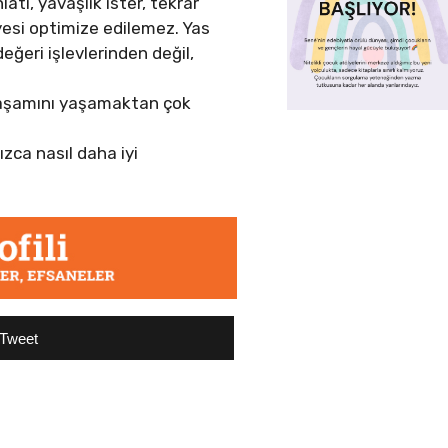
atı, yavaşlık ister, tekrar
âyesi optimize edilemez. Yas
ğeri işlevlerinden değil,
 yaşamını yaşamaktan çok
zca nasıl daha iyi
Tweet