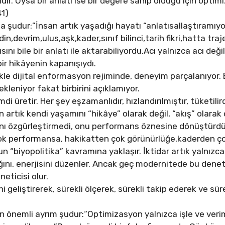
gilidir. Oysa bir anlatı ise bir değere sahip olduğu için op
41)
 şudur:”İnsan artık yaşadığı hayatı “anlatısallaştıramıyo
n,devrim,ulus,aşk,kader,sınıf bilinci,tarih fikri,hatta tr
ısını bile bir anlatı ile aktarabiliyordu.Acı yalnızca acı de
bir hikâyenin kapanışıydı.
le dijital enformasyon rejiminde, deneyim parçalanıyor. B
ekleniyor fakat birbirini açıklamıyor.
imdi üretir. Her şey eşzamanlıdır, hızlandırılmıştır, tüketilir
artık kendi yaşamını “hikâye” olarak değil, “akış” olarak
sanı özgürleştirmedi, onu performans öznesine dönüştür
çok performansa, hakikatten çok görünürlüğe,kaderden ç
 “biyopolitika” kavramına yaklaşır. İktidar artık yalnız
ığını, enerjisini düzenler. Ancak geç modernitede bu denet
neticisi olur.
i geliştirerek, sürekli ölçerek, sürekli takip ederek ve sü
nemli ayrım şudur:“Optimizasyon yalnızca işle ve verimlili