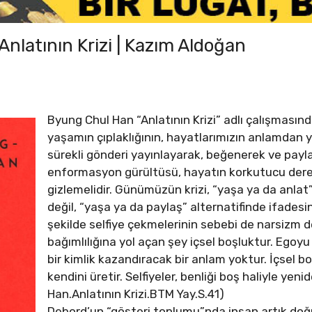
nlatının Krizi | Kazım Aldoğan
Byung Chul Han “Anlatının Krizi” adlı çalışmasın
yaşamın çıplaklığının, hayatlarımızın anlamdan
sürekli gönderi yayınlayarak, beğenerek ve paylaş
enformasyon gürültüsü, hayatın korkutucu der
gizlemelidir. Günümüzün krizi, “yaşa ya da anl
değil, “yaşa ya da paylaş” alternatifinde ifadesini 
şekilde selfiye çekmelerinin sebebi de narsizm değ
bağımlılığına yol açan şey içsel boşluktur. Egoyu
bir kimlik kazandıracak bir anlam yoktur. İçsel b
kendini üretir. Selfiyeler, benliği boş haliyle yen
Han.Anlatının Krizi.BTM Yay.S.41)
Debord’un “gösteri toplumu”nda insan artık d