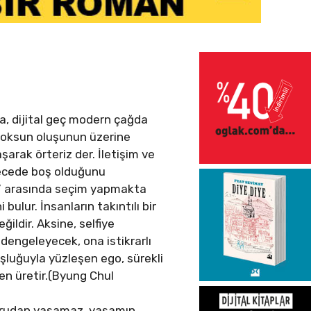
da, dijital geç modern çağda
 yoksun oluşunun üzerine
arak örteriz der. İletişim ve
ecede boş olduğunu
at” arasında seçim yapmakta
bulur. İnsanların takıntılı bir
ildir. Aksine, selfiye
 dengeleyecek, ona istikrarlı
oşluğuyla yüzleşen ego, sürekli
iden üretir.(Byung Chul
oğrudan yaşamaz, yaşamın