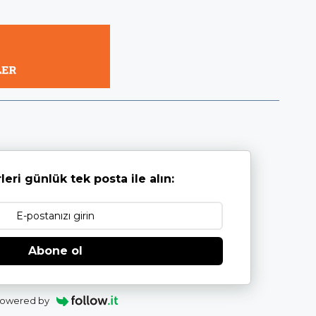
leri günlük tek posta ile alın:
Abone ol
owered by