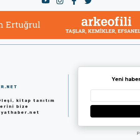
Yeni haber
ER.NET
leşi, kitap tanıtım
erini bize
iyathaber.net
P