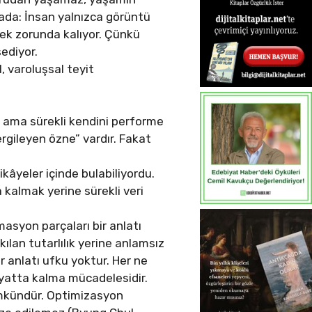
mada: İnsan yalnızca görüntü
ek zorunda kalıyor. Çünkü
sediyor.
, varoluşsal teyit
r ama sürekli kendini performe
ergileyen özne” vardır. Fakat
kâyeler içinde bulabiliyordu.
kalmak yerine sürekli veri
syon parçaları bir anlatı
kılan tutarlılık yerine anlamsız
ir anlatı ufku yoktur. Her ne
ayatta kalma mücadelesidir.
ümkündür. Optimizasyon