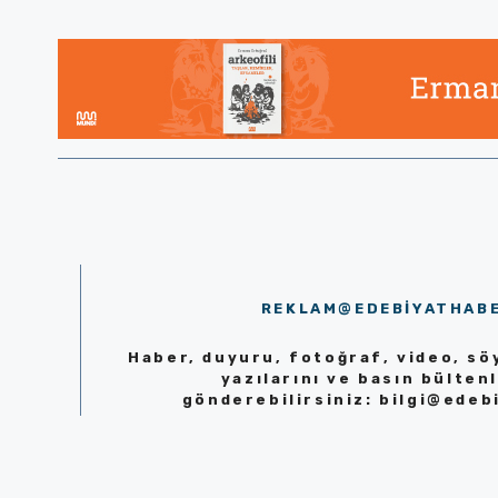
REKLAM@EDEBIYATHAB
Haber, duyuru, fotoğraf, video, söy
yazılarını ve basın bültenl
gönderebilirsiniz:
bilgi@edeb