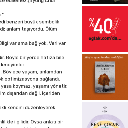
timize edilemez.(Byung Chul
r”
ajedi benzeri büyük sembolik
ğildi; anlam taşıyordu. Ölüm
ilgi var ama bağ yok. Veri var
dir. Böyle bir yerde hafıza bile
 deneyimler.
dü. Böylece yaşam, anlamdan
ok optimizasyona bağlandı.
ca yasa koymaz, yaşamı yönetir.
im dışarıdan değil, içeriden
rekli kendini düzenleyerek
kle ilgilidir. Oysa anlatı bir