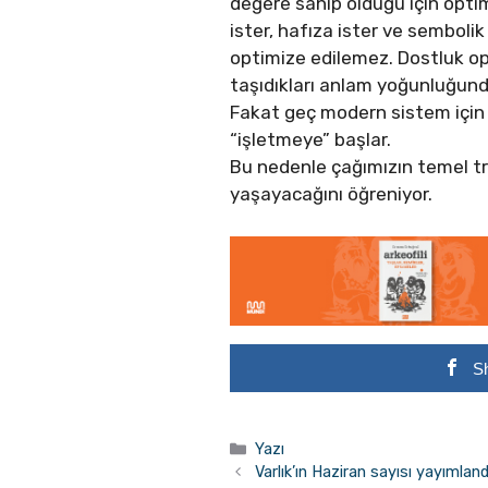
değere sahip olduğu için optimi
ister, hafıza ister ve semboli
optimize edilemez. Dostluk opt
taşıdıkları anlam yoğunluğunda
Fakat geç modern sistem için
“işletmeye” başlar.
Bu nedenle çağımızın temel tra
yaşayacağını öğreniyor.
S
Kategoriler
Yazı
Varlık’ın Haziran sayısı yayımland