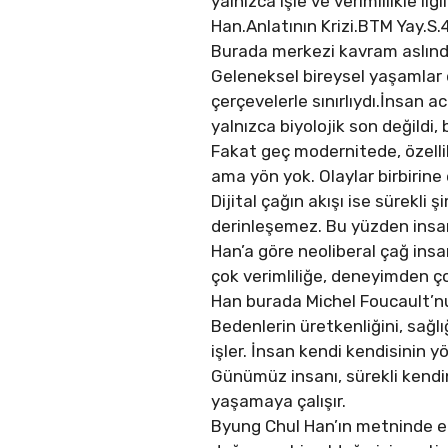
yalnızca işle ve verimlilikle il
Han.Anlatının Krizi.BTM Yay.S.
Burada merkezi kavram aslında
Geleneksel bireysel yaşamlar di
çerçevelerle sınırlıydı.İnsan ac
yalnızca biyolojik son değildi, 
Fakat geç modernitede, özellik
ama yön yok. Olaylar birbirine 
Dijital çağın akışı ise sürekli ş
derinleşemez. Bu yüzden insan 
Han’a göre neoliberal çağ in
çok verimliliğe, deneyimden 
Han burada Michel Foucault’nun
Bedenlerin üretkenliğini, sağl
işler. İnsan kendi kendisinin yö
Günümüz insanı, sürekli kendin
yaşamaya çalışır.
Byung Chul Han’ın metninde en ö