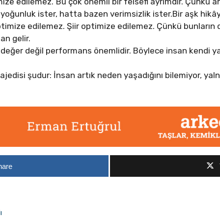
ze edilemez.”Bu çok önemli bir felsefi ayrımdır. Çünkü anl
k yoğunluk ister, hatta bazen verimsizlik ister.Bir aşk hik
imize edilemez. Şiir optimize edilemez. Çünkü bunların de
n gelir.
 değer değil performans önemlidir. Böylece insan kendi
jedisi şudur: İnsan artık neden yaşadığını bilemiyor, yalnı
hare
ı