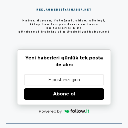
REKLAM@EDEBIYATHABER.NET
Haber, duyuru, fotoğraf, video, söyleşi,
kitap tanıtım yazılarını ve basın
bültenlerini bize
gönderebilirsiniz:
bilgi@edebiyathaber.net
Yeni haberleri günlük tek posta
ile alın:
Abone ol
Powered by