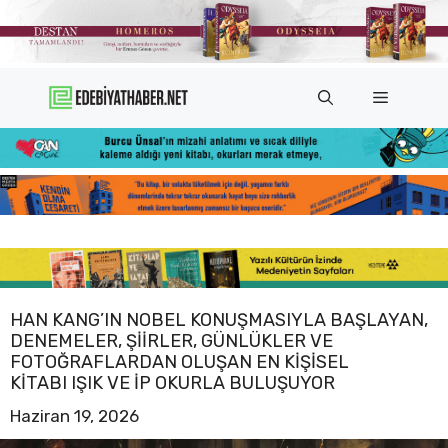
İçeriğe
atla
Menü
HAN KANG’IN NOBEL KONUŞMASIYLA BAŞLAYAN,
DENEMELER, ŞIIRLER, GÜNLÜKLER VE
FOTOĞRAFLARDAN OLUŞAN EN KIŞISEL
KITABI IŞIK VE İP OKURLA BULUŞUYOR
Haziran 19, 2026