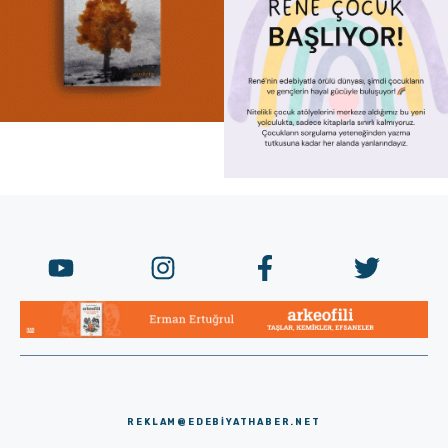
REKLAM@EDEBIYATHABER.NET