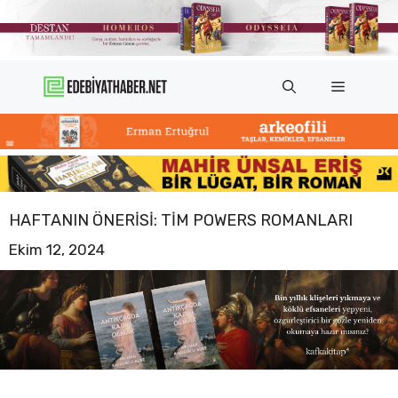
İçeriğe
atla
Menü
HAFTANIN ÖNERISI: TIM POWERS ROMANLARI
Ekim 12, 2024