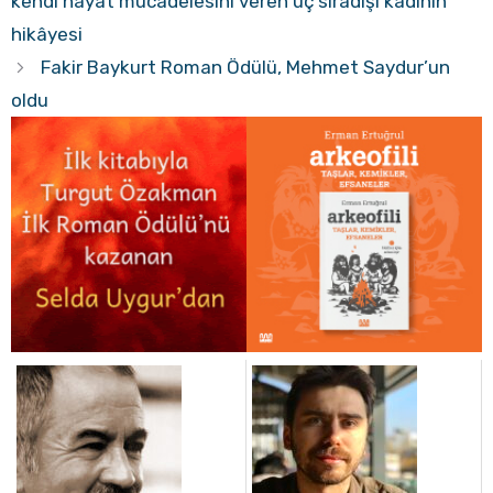
kendi hayat mücadelesini veren üç sıradışı kadının
hikâyesi
Fakir Baykurt Roman Ödülü, Mehmet Saydur’un
oldu