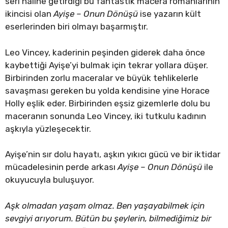
seri hâline getirdiği bu fantastik macera romanlarının
ikincisi olan
Ayişe – Onun Dönüşü
ise yazarın kült
eserlerinden biri olmayı başarmıştır.
Leo Vincey, kaderinin peşinden giderek daha önce
kaybettiği Ayişe’yi bulmak için tekrar yollara düşer.
Birbirinden zorlu maceralar ve büyük tehlikelerle
savaşması gereken bu yolda kendisine yine Horace
Holly eşlik eder. Birbirinden eşsiz gizemlerle dolu bu
maceranın sonunda Leo Vincey, iki tutkulu kadının
aşkıyla yüzleşecektir.
Ayişe’nin sır dolu hayatı, aşkın yıkıcı gücü ve bir iktidar
mücadelesinin perde arkası
Ayişe – Onun Dönüşü
ile
okuyucuyla buluşuyor.
Aşk olmadan yaşam olmaz. Ben yaşayabilmek için
sevgiyi arıyorum. Bütün bu şeylerin, bilmediğimiz bir