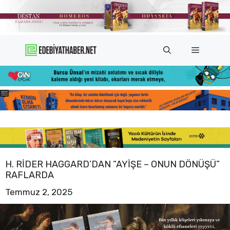
İçeriğe
atla
Menü
H. RIDER HAGGARD’DAN “AYIŞE – ONUN DÖNÜŞÜ”
RAFLARDA
Temmuz 2, 2025