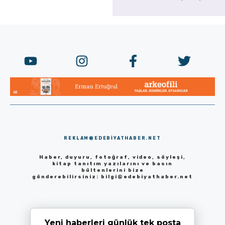
REKLAM@EDEBIYATHABER.NET
Haber, duyuru, fotoğraf, video, söyleşi,
kitap tanıtım yazılarını ve basın
bültenlerini bize
gönderebilirsiniz:
bilgi@edebiyathaber.net
Yeni haberleri günlük tek posta