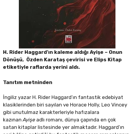
H. Rider Haggard’ın kaleme aldığı Ayişe – Onun
Dönüşü, Özden Karataş çevirisi ve Elips Kitap
etiketiyle raflarda yerini aldı.
Tanıtım metninden
İngiliz yazar H. Rider Haggard’ın fantastik edebiyat
klasiklerinden biri sayılan ve Horace Holly, Leo Vincey
gibi unutulmaz karakterleriyle hafızalara
kazınan
Ayişe
adlı romanı, dünya çapında en çok
satan kitaplar listesinde yer almaktadır. Haggard’ın