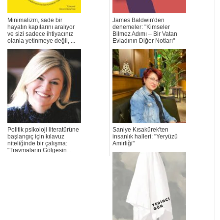
Minimalizm, sade bir
James Baldwin'den
hayatın kapılarını aralıyor
denemeler: "Kimseler
ve sizi sadece ihtiyacınız
Bilmez Adımı – Bir Vatan
olanla yetinmeye değil, ...
Evladının Diğer Notları"
Politik psikoloji literatürüne
Saniye Kısakürek'ten
başlangıç için kılavuz
insanlık halleri: "Yeryüzü
niteliğinde bir çalışma:
Amirliği"
"Travmaların Gölgesin...