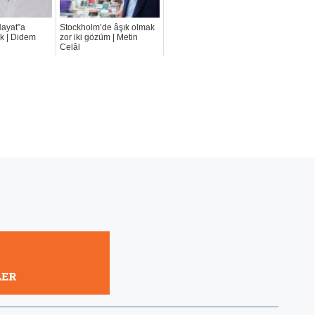
Hayat”a
Stockholm’de âşık olmak
ek | Didem
zor iki gözüm | Metin
Celâl