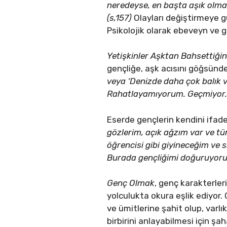
neredeyse, en başta aşık olma
(s,157)
Olayları değiştirmeye gü
Psikolojik olarak ebeveyn ve 
Yetişkinler Aşktan Bahsettiği
gençliğe, aşk acısını göğsünd
veya ‘Denizde daha çok balık va
Rahatlayamıyorum. Geçmiyor. 
Eserde gençlerin kendini ifade
gözlerim, açık ağzım var ve tüm
öğrencisi gibi giyineceğim ve 
Burada gençliğimi doğuruyoru
Genç Olmak
, genç karakterleri
yolculukta okura eşlik ediyor. G
ve ümitlerine şahit olup, varlı
birbirini anlayabilmesi için şa