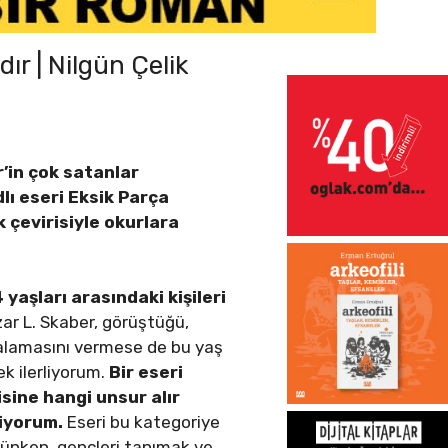
ır | Nilgün Çelik
’in çok satanlar
lı eseri Eksik Parça
 çevirisiyle okurlara
4 yaşları arasındaki kişileri
ar L. Skaber, görüştüğü,
alamasını vermese de bu yaş
k ilerliyorum.
Bir eseri
sine hangi unsur alır
iyorum.
Eseri bu kategoriye
nken, gençleri tanımak ve