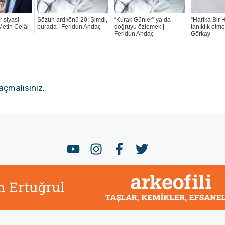
 siyasi
Sözün ardı/önü 20: Şimdi,
“Kurak Günler” ya da
“Harika Bir 
 Metin Celâl
burada | Feridun Andaç
doğruyu özlemek |
tanıklık etm
Feridun Andaç
Görkay
açmalısınız
.