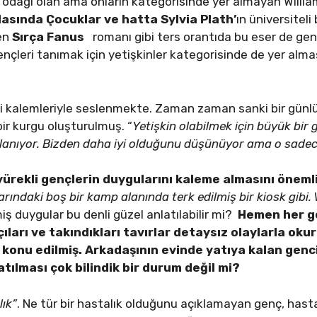
odağı olan ama onların kategorisinde yer almayan William 
rlasında Çocuklar ve hatta Sylvia Plath
’
ın üniversiteli 
len
Sırça Fanus
romanı gibi ters orantıda bu eser de genç
ençleri tanımak için yetişkinler kategorisinde de yer alm
 kalemleriyle seslenmekte. Zaman zaman sanki bir günlük
bir kurgu oluşturulmuş. “
Yetişkin olabilmek için büyük bir 
lanıyor. Bizden daha iyi olduğunu düşünüyor ama o sadec
yürekli gençlerin duygularını kaleme almasını öneml
narındaki boş bir kamp alanında terk edilmiş bir kiosk gibi
miş duygular bu denli güzel anlatılabilir mi?
Hemen her ge
açıları ve takındıkları tavırlar detaysız olaylarla o
konu edilmiş. Arkadaşının evinde yatıya kalan gen
tılması çok bilindik bir durum değil mi?
lık”
. Ne tür bir hastalık olduğunu açıklamayan genç, hastalı