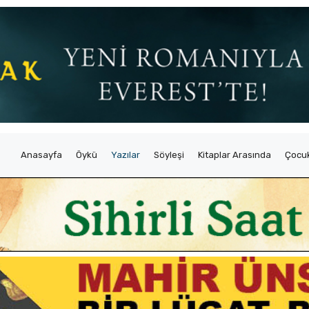
Anasayfa
Öykü
Yazılar
Söyleşi
Kitaplar Arasında
Çocuk