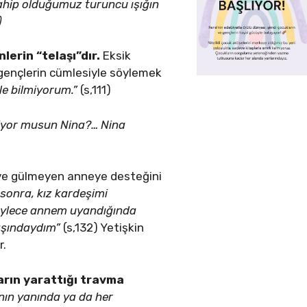
 sahip olduğumuz turuncu ışığın
)
lerin “telaşı”dır.
Eksik
 gençlerin cümlesiyle söylemek
le bilmiyorum.”
(s,111)
iliyor musun Nina?… Nina
 ve gülmeyen anneye desteğini
sonra, kız kardeşimi
 Böylece annem uyandığında
yaşındaydım”
(s,132) Yetişkin
r.
arın yarattığı travma
ının yanında ya da her