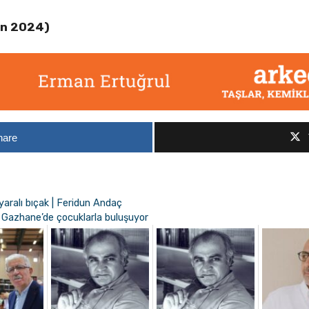
an 2024)
hare
aralı bıçak | Feridun Andaç
 Gazhane’de çocuklarla buluşuyor