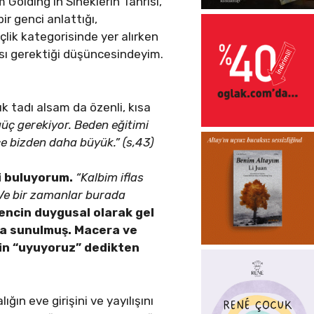
Golding’in Sineklerin Tanrısı,
bir genci anlattığı,
lik kategorisinde yer alırken
ası gerektiği düşüncesindeyim.
 tadı alsam da özenli, kısa
güç gerekiyor. Beden eğitimi
e bizden daha büyük.” (s,43)
i buluyorum.
“Kalbim iflas
. Ve bir zamanlar burada
ncin duygusal olarak gel
kura sunulmuş. Macera ve
cin “uyuyoruz” dedikten
ğın eve girişini ve yayılışını