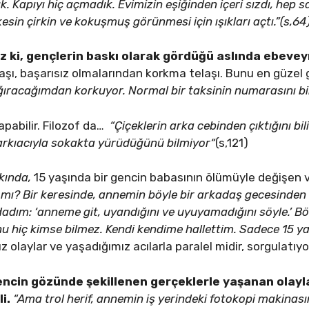
ık. Kapıyı hiç açmadık. Evimizin eşiğinden içeri sızdı, hep
esin çirkin ve kokuşmuş görünmesi için ışıkları açtı.”(s,64
z ki, gençlerin baskı olarak gördüğü aslında ebeveyn
şı, başarısız olmalarından korkma telaşı. Bunu en güzel
ğıracağımdan korkuyor. Normal bir taksinin numarasını bi
yapabilir. Filozof da…
“Çiçeklerin arka cebinden çıktığını b
arkıacıyla sokakta yürüdüğünü bilmiyor“
(s,121)
kında,
15 yaşında bir gencin babasının ölümüyle değişen
 mı? Bir keresinde, annemin böyle bir arkadaş gecesinden 
ldadım: ‘anneme git, uyandığını ve uyuyamadığını söyle.’
unu hiç kimse bilmez. Kendi kendime hallettim. Sadece 15 
olaylar ve yaşadığımız acılarla paralel midir, sorgulatıyo
 Gencin gözünde şekillenen gerçeklerle yaşanan olayl
i.
“Ama trol herif, annemin iş yerindeki fotokopi makinas