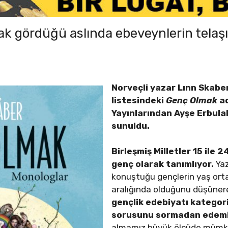
ak gördüğü aslında ebeveynlerin telaşıd
Norveçli yazar Lınn Skaber
listesindeki
Genç Olmak
ad
Yayınlarından Ayşe Erbulak
sunuldu.
Birleşmiş Milletler 15 ile 2
genç olarak tanımlıyor.
Yaz
konuştuğu gençlerin yaş ort
aralığında olduğunu düşünere
gençlik edebiyatı kategori
sorusunu sormadan edem
almamız büyük ölçüde mümkü