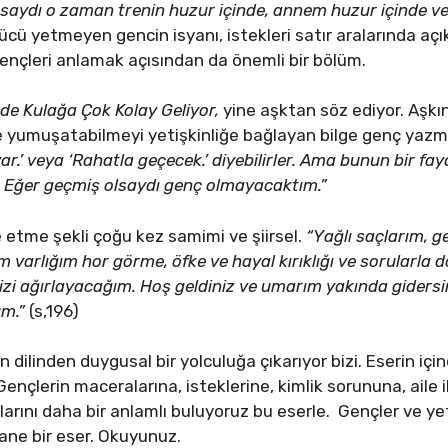
saydı o zaman trenin huzur içinde, annem huzur içinde ve
cü yetmeyen gencin isyanı, istekleri satır aralarında açık
gençleri anlamak açısından da önemli bir bölüm.
nde Kulağa Çok Kolay Geliyor,
yine aşktan söz ediyor. Aşk
e yumuşatabilmeyi yetişkinliğe bağlayan bilge genç yazm
r.’ veya ‘Rahatla geçecek.’ diyebilirler. Ama bunun bir fay
Eğer geçmiş olsaydı genç olmayacaktım.”
 etme şekli çoğu kez samimi ve şiirsel.
“Yağlı saçlarım, 
 varlığım hor görme, öfke ve hayal kırıklığı ve sorularla do
sizi ağırlayacağım. Hoş geldiniz ve umarım yakında giders
m.”
(s,196)
n dilinden duygusal bir yolculuğa çıkarıyor bizi. Eserin için
ençlerin maceralarına, isteklerine, kimlik sorununa, aile il
klarını daha bir anlamlı buluyoruz bu eserle. Gençler ve yet
hane bir eser. Okuyunuz.