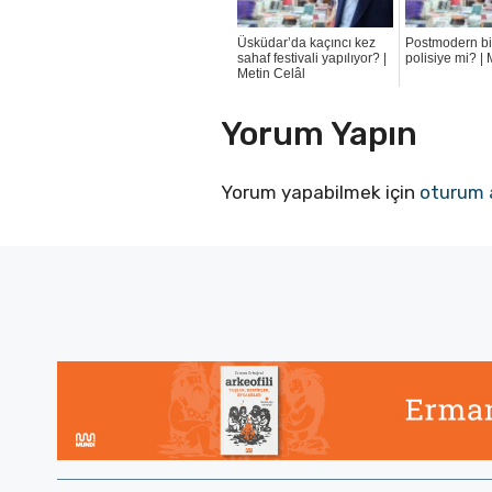
Üsküdar’da kaçıncı kez
Postmodern bir
sahaf festivali yapılıyor? |
polisiye mi? |
Metin Celâl
Yorum Yapın
Yorum yapabilmek için
oturum 