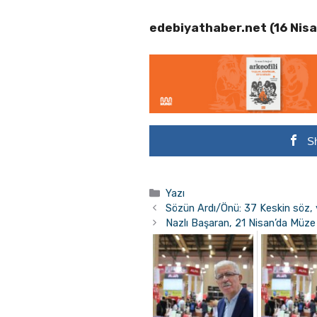
edebiyathaber.net (16 Nis
S
Kategoriler
Yazı
Sözün Ardı/Önü: 37 Keskin söz, y
Nazlı Başaran, 21 Nisan’da Müze