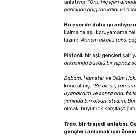
anlatıyor.
“Onu hiç içeri almad
gerisinde gölgede kaldı ve herk
Bu eserde daha iyi anlıyoru
kalma telaşı, koruyamama tela
lazım:
“Annem alkollü taksi ça
Platonik bir aşk gençleri şair 
arkasında büyülü bir hipnoz s
Babam, Hamster ve Ölüm Hak
konu almış.
“Bu bir sır, tamam
uyandırdım ve sonra ona, fısı
yanında biri olsun istedim. B
olmak, büyümek karşılaştığımız 
Tren,
bir trajedi anlatısı.
gençleri anlamak için öneml