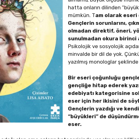
hatta onların dilinden “büyü
mümkün. T
am olarak eseri 
Gençlerin sorunlarını, çıkm
olmadan direktif, öneri, y
sunulmadan okura birinci 
Psikolojik ve sosyolojik açıd
minvalde bir dil de yok. Çünkü
yazılmış monologlar şeklind
Bir eseri çoğunluğu genç
gençliğe hitap ederek yazı
edebiyatı kategorisine s
eser için her ikisini de s
Gençlerin yazdığı ve kendi
“büyükleri” de düşündürmey
eser.