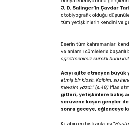
Dünya edebiyatında gençlerin 
J. D. Salinger’in Çavdar Ta
otobiyografik olduğu düşünü
tüm yetişkinlerin kendini ve g
Eserin tüm kahramanları kendi
ve anlamlı cümlelerle başarılı 
öğretmenimiz sürekli bunu kul
Acıyı ajite etmeyen büyük 
etmiş bir kiosk. Kalbim, su ke
mevsim yazdı.” (s,48)
İflas et
gitleri, yetişkinlere bakış 
serüvene koşan gençler de 
sonra geceye, eğlenceye ka
Kitabın en hisli anlatısı “
Hasta