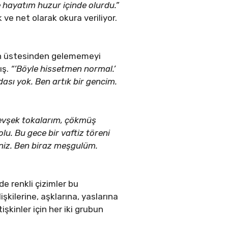
 hayatım huzur içinde olurdu.”
 ve net olarak okura veriliyor.
ın üstesinden gelememeyi
ış.
“’Böyle hissetmen normal.’
dası yok. Ben artık bir gencim.
gevşek tokalarım, çökmüş
lu. Bu gece bir vaftiz töreni
iniz. Ben biraz meşgulüm.
de renkli çizimler bu
işkilerine, aşklarına, yaslarına
işkinler için her iki grubun