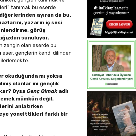
kleri” tanımak bu eserde
diğerlerinden ayıran da bu.
azlarını, yazarın iç sesi
önlendirme, görüş
ağızdan sunuluyor.
an zengin olan eserde bu
 eser, gençlerin kendi dilinden
e ilerlemekte.
ler okuduğunda mı yoksa
lmış olanlar mı gençlik
okar? Oysa
Genç Olmak
adlı
öylemek mümkün değil.
lerini anlatırken
e yönelttikleri farklı bir