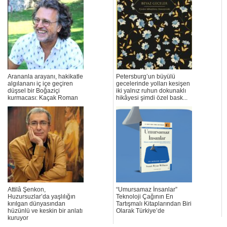
Arananla arayanı, hakikatle
Petersburg’un büyülü
algılananı iç içe geçiren
gecelerinde yolları kesişen
düşsel bir Boğaziçi
iki yalnız ruhun dokunaklı
kurmacası: Kaçak Roman
hikâyesi şimdi özel bask...
Attilâ Şenkon,
“Umursamaz İnsanlar”
Huzursuzlar’da yaşlılığın
Teknoloji Çağının En
kırılgan dünyasından
Tartışmalı Kitaplarından Biri
hüzünlü ve keskin bir anlatı
Olarak Türkiye’de
kuruyor