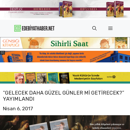
İçeriğe
atla
Menü
“GELECEK DAHA GÜZEL GÜNLER MI GETIRECEK?”
YAYIMLANDI
Nisan 6, 2017