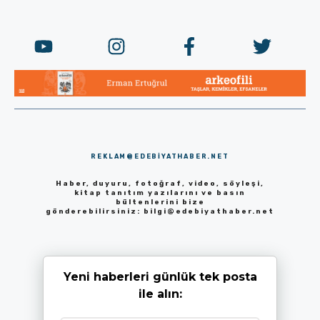
REKLAM@EDEBIYATHABER.NET
Haber, duyuru, fotoğraf, video, söyleşi,
kitap tanıtım yazılarını ve basın
bültenlerini bize
gönderebilirsiniz:
bilgi@edebiyathaber.net
Yeni haberleri günlük tek posta
ile alın: