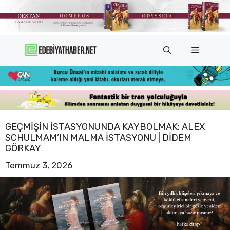
İçeriğe
atla
Menü
GEÇMIŞIN İSTASYONUNDA KAYBOLMAK: ALEX
SCHULMAM’IN MALMA İSTASYONU | DIDEM
GÖRKAY
Temmuz 3, 2026