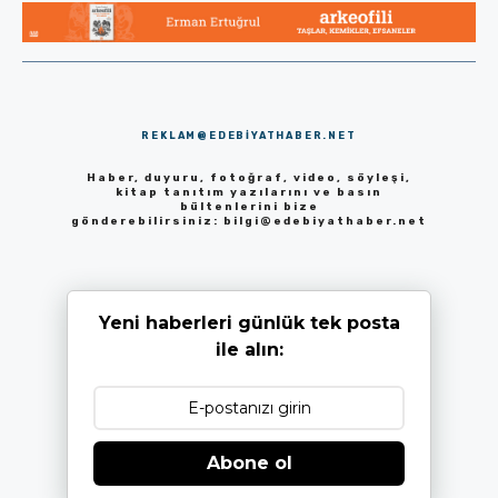
REKLAM@EDEBIYATHABER.NET
Haber, duyuru, fotoğraf, video, söyleşi,
kitap tanıtım yazılarını ve basın
bültenlerini bize
gönderebilirsiniz:
bilgi@edebiyathaber.net
Yeni haberleri günlük tek posta
ile alın:
Abone ol