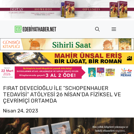
İçeriğe
atla
Menü
FIRAT DEVECIOĞLU ILE “SCHOPENHAUER
TEDAVISI” ATÖLYESI 26 NISAN’DA FIZIKSEL VE
ÇEVRIMIÇI ORTAMDA
Nisan 24, 2023