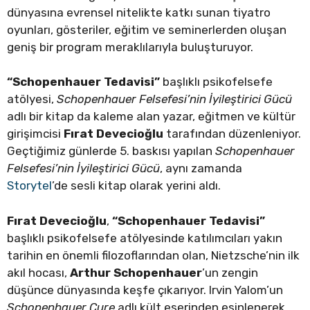
dünyasına evrensel nitelikte katkı sunan tiyatro
oyunları, gösteriler, eğitim ve seminerlerden oluşan
geniş bir program meraklılarıyla buluşturuyor.
“Schopenhauer Tedavisi”
başlıklı psikofelsefe
atölyesi,
Schopenhauer Felsefesi’nin İyileştirici Gücü
adlı bir kitap da kaleme alan yazar, eğitmen ve kültür
girişimcisi
Fırat Devecioğlu
tarafından düzenleniyor.
Geçtiğimiz günlerde 5. baskısı yapılan
Schopenhauer
Felsefesi’nin İyileştirici Gücü
, aynı zamanda
Storytel
’de sesli kitap olarak yerini aldı.
Fırat Devecioğlu
,
“Schopenhauer Tedavisi”
başlıklı psikofelsefe atölyesinde katılımcıları yakın
tarihin en önemli filozoflarından olan, Nietzsche’nin ilk
akıl hocası,
Arthur Schopenhauer
’un zengin
düşünce dünyasında keşfe çıkarıyor. Irvin Yalom’un
Schopenhauer Cure
adlı kült eserinden esinlenerek