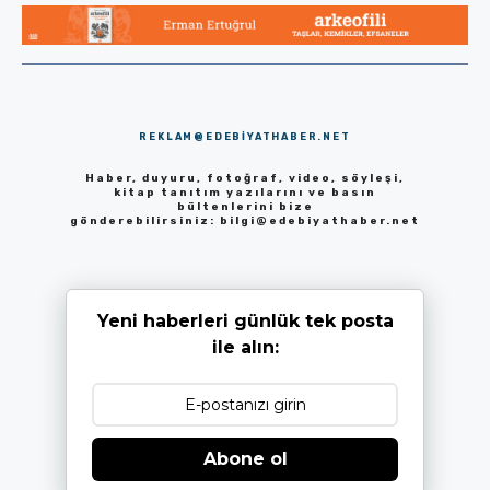
REKLAM@EDEBIYATHABER.NET
Haber, duyuru, fotoğraf, video, söyleşi,
kitap tanıtım yazılarını ve basın
bültenlerini bize
gönderebilirsiniz:
bilgi@edebiyathaber.net
Yeni haberleri günlük tek posta
ile alın:
Abone ol