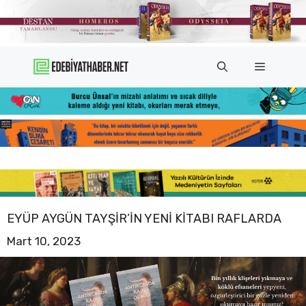
İçeriğe
atla
Menü
EYÜP AYGÜN TAYŞIR’IN YENI KITABI RAFLARDA
Mart 10, 2023