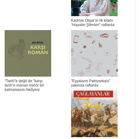
Kadriye Olgar’ın ilk kitabı
“Hayatın Şifreleri” raflarda
"Tarih"e değil de "karşı
"Eşyaların Patriyarkası"
tarih"e inanan minör bir
yakında raflarda
kahramanın hikâyesi