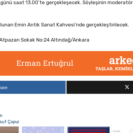
r günü saat 13.00’te gerçekleşecek. Söyleşinin moderatö
ulunan Emin Antik Sanat Kahvesi’nde gerçekleştirilecek.
si Atpazarı Sokak No:24 Altındağ/Ankara
hare
in
Yusuf Çopur