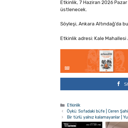
Etkinlik, 7 Haziran 2026 Paza
üstlenecek.
Söyleşi, Ankara Altındağ’da b
Etkinlik adresi: Kale Mahalle
S
Kategoriler
Etkinlik
Öykü: Sofadaki büfe | Ceren Şah
Bir türlü yalnız kalamayanlar | 