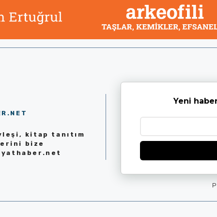
Yeni haber
ER.NET
leşi, kitap tanıtım
erini bize
iyathaber.net
P