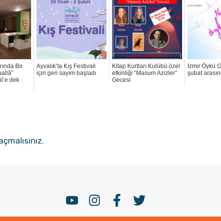
rında Bir
Ayvalık’ta Kış Festivali
Kitap Kurtları Kulübü özel
İzmir Öykü G
uallâ”
için geri sayım başladı
etkinliği “Masum Azizler”
şubat arası
ül’e dek
Gecesi
açmalısınız
.