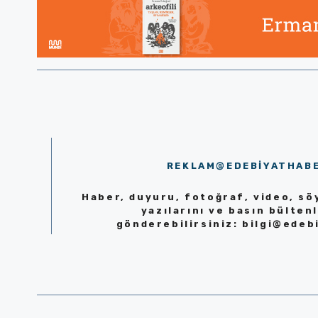
REKLAM@EDEBIYATHAB
Haber, duyuru, fotoğraf, video, söy
yazılarını ve basın bültenl
gönderebilirsiniz:
bilgi@edeb