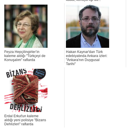
Feyza Hepçilingirler’in
Hakan Kaynar'dan Türk
kaleme aldığı "Türkçeyi de
edebiyatında Ankara izleri:
Konuşalım" raflarda
"Ankara'nın Duygusal
Tarihi"
Erdal Erkut'un kaleme
aldığı yeni polisiye "Bizans
Dehlizleri" raflarda