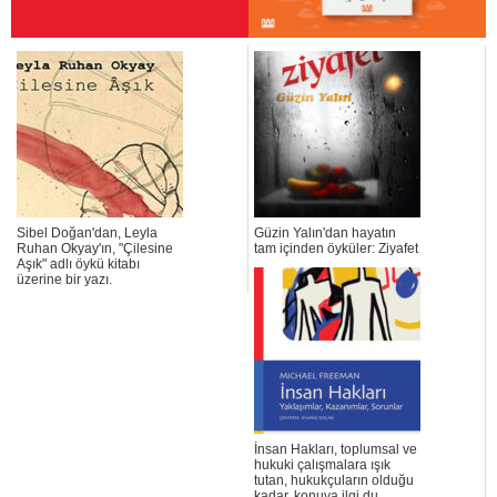
Sibel Doğan'dan, Leyla
Güzin Yalın'dan hayatın
Ruhan Okyay'ın, "Çilesine
tam içinden öyküler: Ziyafet
Aşık" adlı öykü kitabı
üzerine bir yazı.
İnsan Hakları, toplumsal ve
hukuki çalışmalara ışık
tutan, hukukçuların olduğu
kadar, konuya ilgi du...