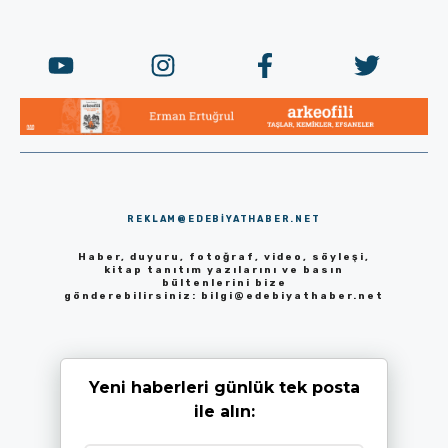
REKLAM@EDEBIYATHABER.NET
Haber, duyuru, fotoğraf, video, söyleşi,
kitap tanıtım yazılarını ve basın
bültenlerini bize
gönderebilirsiniz:
bilgi@edebiyathaber.net
Yeni haberleri günlük tek posta
ile alın: