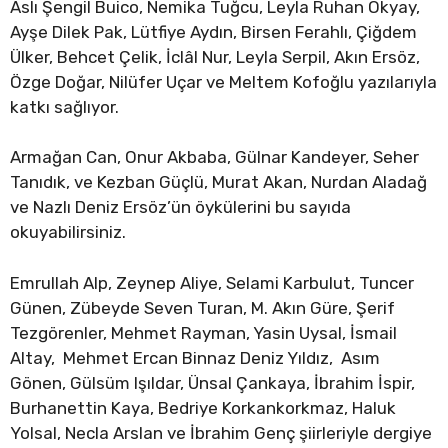
Aslı Şengil Buico, Nemika Tuğcu, Leyla Ruhan Okyay,
Ayşe Dilek Pak, Lütfiye Aydın, Birsen Ferahlı, Çiğdem
Ülker, Behcet Çelik, İclâl Nur, Leyla Serpil, Akın Ersöz,
Özge Doğar, Nilüfer Uçar ve Meltem Kofoğlu yazılarıyla
katkı sağlıyor.
Armağan Can, Onur Akbaba, Gülnar Kandeyer, Seher
Tanıdık, ve Kezban Güçlü, Murat Akan, Nurdan Aladağ
ve Nazlı Deniz Ersöz’ün öykülerini bu sayıda
okuyabilirsiniz.
Emrullah Alp, Zeynep Aliye, Selami Karbulut, Tuncer
Günen, Zübeyde Seven Turan, M. Akın Güre, Şerif
Tezgörenler, Mehmet Rayman, Yasin Uysal, İsmail
Altay, Mehmet Ercan Binnaz Deniz Yıldız, Asım
Gönen, Gülsüm Işıldar, Ünsal Çankaya, İbrahim İspir,
Burhanettin Kaya, Bedriye Korkankorkmaz, Haluk
Yolsal, Necla Arslan ve İbrahim Genç şiirleriyle dergiye