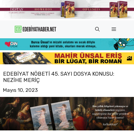
İçeriğe
atla
Menü
EDEBIYAT NÖBETI 45. SAYI DOSYA KONUSU:
NEZIHE MERIÇ
Mayıs 10, 2023