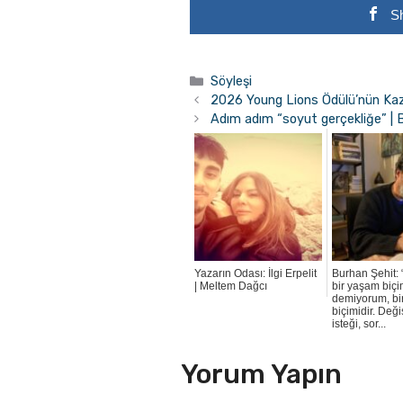
S
Kategoriler
Söyleşi
2026 Young Lions Ödülü’nün Kaz
Adım adım “soyut gerçekliğe” | 
Yazarın Odası: İlgi Erpelit
Burhan Şehit: 
| Meltem Dağcı
bir yaşam biçi
demiyorum, bi
biçimidir. Deği
isteği, sor...
Yorum Yapın