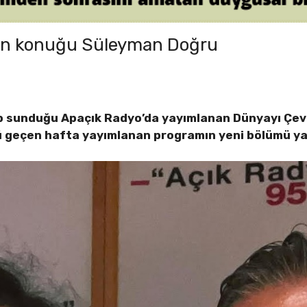
’in konuğu Süleyman Doğru
ıp sunduğu Apaçık Radyo’da yayımlanan Dünyayı Çevi
ü geçen hafta yayımlanan programın yeni bölümü ya