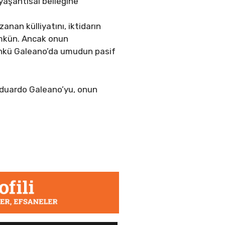
 yaşantısal belleğine
nan külliyatını, iktidarın
ümkün. Ancak onun
çünkü Galeano’da umudun pasif
Eduardo Galeano’yu, onun