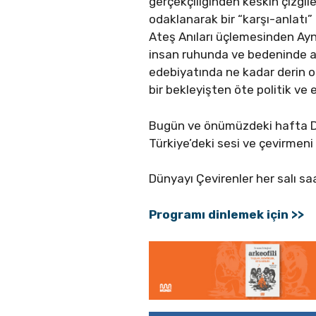
gerçekçiliğinden keskin çizgile
odaklanarak bir “karşı-anlatı” 
Ateş Anıları üçlemesinden Ayna
insan ruhunda ve bedeninde aç
edebiyatında ne kadar derin o
bir bekleyişten öte politik ve
Bugün ve önümüzdeki hafta Dü
Türkiye’deki sesi ve çevirmen
Dünyayı Çevirenler her salı s
Programı dinlemek için >>