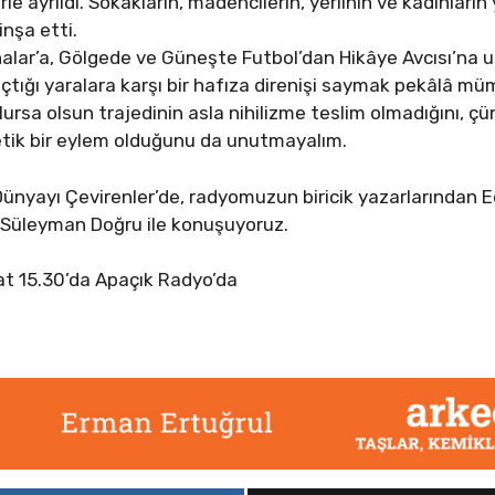
rle ayrıldı. Sokakların, madencilerin, yerlinin ve kadınların
inşa etti.
lar’a, Gölgede ve Güneşte Futbol’dan Hikâye Avcısı’na uza
tığı yaralara karşı bir hafıza direnişi saymak pekâlâ m
lursa olsun trajedinin asla nihilizme teslim olmadığını, 
 etik bir eylem olduğunu da unutmayalım.
nyayı Çevirenler’de, radyomuzun biricik yazarlarından 
i Süleyman Doğru ile konuşuyoruz.
aat 15.30’da Apaçık Radyo’da