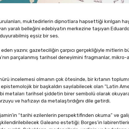
ulanları, muktedirlerin dipnotlara hapsettiği kırılgan hay
an yaralı belleğini edebiyatın merkezine taşıyan Eduard
uyurabilmiş eşsiz bir ses.
lal eden yazını; gazeteciliğin çarpıcı gerçekliğiyle mitlerin 
’nın parçalanmış tarihsel deneyimini fragmanlar, mikro-anl
mürü incelemesi olmanın çok ötesinde, bir kıtanın toplum
pistemolojik bir başkaldırı sayılabilecek olan “Latin Am
gibi metaları tarihsel şiddetin birer sembolü olarak okuyar
 arzuyu ve hafızayı da metalaştırdığını dile getirdi.
min’in “tarihi ezilenlerin perspektifinden okuma” ve gali
ilişkilendirilebilecek Galeano estetiği; Borges’in labirentl