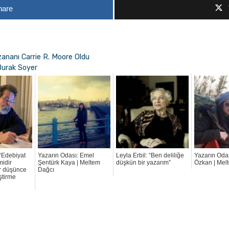
hare
ananı Carrie R. Moore Oldu
Burak Soyer
“Edebiyat
Yazarın Odası: Emel
Leyla Erbil: “Ben deliliğe
Yazarın Odas
midir
Şentürk Kaya | Meltem
düşkün bir yazarım”
Özkan | Mel
r düşünce
Dağcı
ştirme