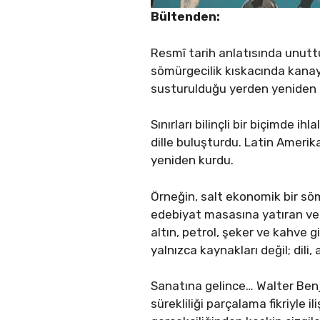
Bültenden:
Resmî tarih anlatısında unuttur
sömürgecilik kıskacında kanay
susturulduğu yerden yeniden d
Sınırları bilinçli bir biçimde ih
dille buluşturdu. Latin Amerika
yeniden kurdu.
Örneğin, salt ekonomik bir sö
edebiyat masasına yatıran ve e
altın, petrol, şeker ve kahve 
yalnızca kaynakları değil; dili,
Sanatına gelince… Walter Benja
sürekliliği parçalama fikriyle 