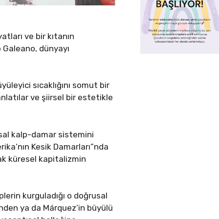
atları ve bir kıtanın
o Galeano, dünyayı
büyüleyici sıcaklığını somut bir
atılar ve şiirsel bir estetikle
sal kalp-damar sistemini
erika’nın Kesik Damarları”nda
ak küresel kapitalizmin
plerin kurguladığı o doğrusal
erinden ya da Márquez’in büyülü