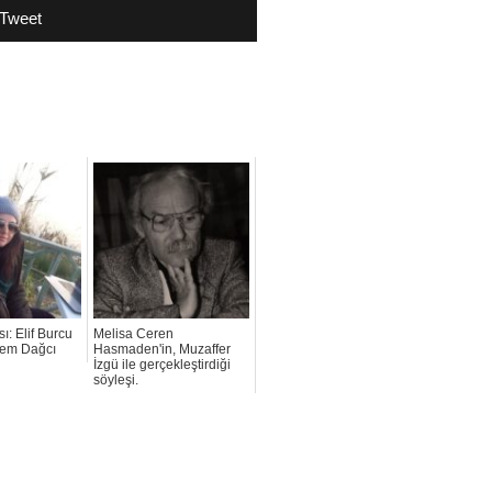
Tweet
ı: Elif Burcu
Melisa Ceren
tem Dağcı
Hasmaden'in, Muzaffer
İzgü ile gerçekleştirdiği
söyleşi.