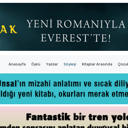
Anasayfa
Öykü
Yazılar
Söyleşi
Kitaplar Arasında
Çocuk