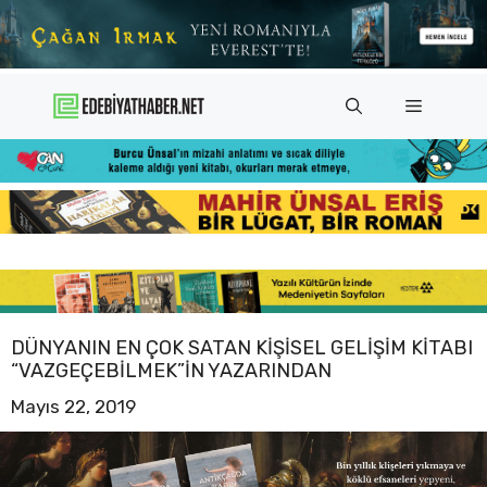
İçeriğe
atla
Menü
DÜNYANIN EN ÇOK SATAN KIŞISEL GELIŞIM KITABI
“VAZGEÇEBILMEK”IN YAZARINDAN
Mayıs 22, 2019