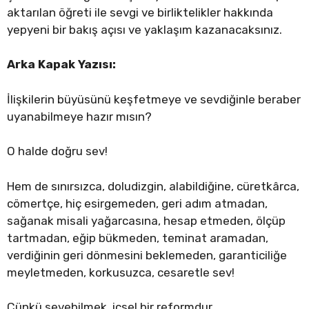
aktarılan öğreti ile sevgi ve birliktelikler hakkında
yepyeni bir bakış açısı ve yaklaşım kazanacaksınız.
Arka Kapak Yazısı:
İlişkilerin büyüsünü keşfetmeye ve sevdiğinle beraber
uyanabilmeye hazır mısın?
O halde doğru sev!
Hem de sınırsızca, doludizgin, alabildiğine, cüretkârca,
cömertçe, hiç esirgemeden, geri adım atmadan,
sağanak misali yağarcasına, hesap etmeden, ölçüp
tartmadan, eğip bükmeden, teminat aramadan,
verdiğinin geri dönmesini beklemeden, garanticiliğe
meyletmeden, korkusuzca, cesaretle sev!
Çünkü sevebilmek, içsel bir reformdur.