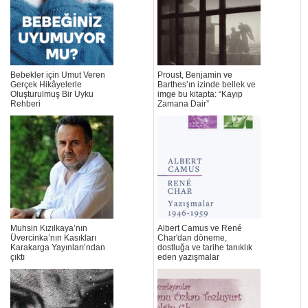
Bebekler için Umut Veren
Proust, Benjamin ve
Gerçek Hikâyelerle
Barthes’ın izinde bellek ve
Oluşturulmuş Bir Uyku
imge bu kitapta: “Kayıp
Rehberi
Zamana Dair”
Muhsin Kızılkaya’nın
Albert Camus ve René
Üvercinka’nın Kasıkları
Char'dan döneme,
Karakarga Yayınları’ndan
dostluğa ve tarihe tanıklık
çıktı
eden yazışmalar