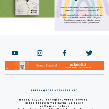
REKLAM@EDEBIYATHABER.NET
Haber, duyuru, fotoğraf, video, söyleşi,
kitap tanıtım yazılarını ve basın
bültenlerini bize