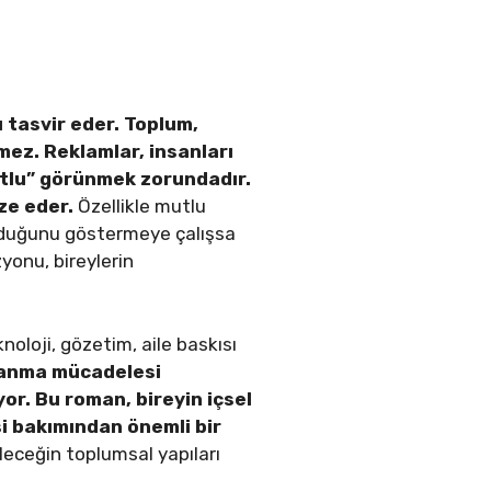
ı tasvir eder. Toplum,
mez. Reklamlar, insanları
utlu” görünmek zorundadır.
ize eder.
Özellikle mutlu
lduğunu göstermeye çalışsa
yonu, bireylerin
knoloji, gözetim, aile baskısı
zanma mücadelesi
or. Bu roman, bireyin içsel
si bakımından önemli bir
leceğin toplumsal yapıları