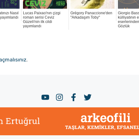
tınızı Nasıl
Lucas Paixao'nın çizgi
Grégory Panaccione'den
Giorgio Bas
” yayımlandı
roman serisi Ceviz
"Arkadaşım Toby"
külliyatının 
Güzeli'nin ilk cildi
eserlerinden 
yayımlandı
Gözlük
açmalısınız
.