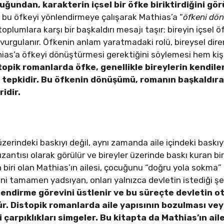
duğundan, karakterin içsel bir öfke biriktirdiğini gö
, bu öfkeyi yönlendirmeye çalışarak Mathias’a “
öfkeni dön
 toplumlara karşı bir başkaldırı mesajı taşır; bireyin içsel 
ğu vurgulanır. Öfkenin anlam yaratmadaki rolü, bireysel di
hias’a öfkeyi dönüştürmesi gerektiğini söylemesi hem ki
topik romanlarda öfke, genellikle bireylerin kendile
ir tepkidir. Bu öfkenin dönüşümü, romanın başkaldır
idir.
üzerindeki baskıyı değil, aynı zamanda aile içindeki baskıyı 
uzantısı olarak görülür ve bireyler üzerinde baskı kuran bi
biri olan Mathias’ın ailesi, çocuğunu “doğru yola sokma”
ini tamamen yadsıyan, onları yalnızca devletin istediği şe
illendirme görevini üstlenir ve bu süreçte devletin ot
r. Distopik romanlarda aile yapısının bozulması veya
arpıklıkları simgeler. Bu kitapta da Mathias’ın ailesi