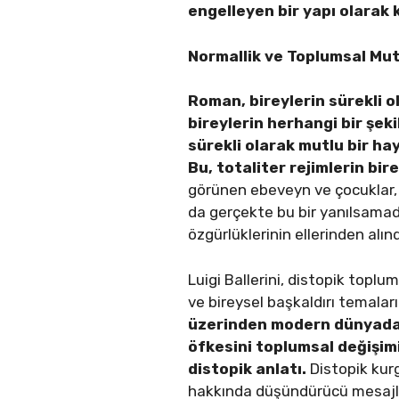
engelleyen bir yapı olarak 
Normallik ve Toplumsal Mut
Roman, bireylerin sürekli o
bireylerin herhangi bir şek
sürekli olarak mutlu bir h
Bu, totaliter rejimlerin bi
görünen ebeveyn ve çocuklar,
da gerçekte bu bir yanılsamadı
özgürlüklerinin ellerinden alı
Luigi Ballerini, distopik toplu
ve bireysel başkaldırı temaların
üzerinden modern dünyadaki 
öfkesini toplumsal değişimi
distopik anlatı.
Distopik kur
hakkında düşündürücü mesajla