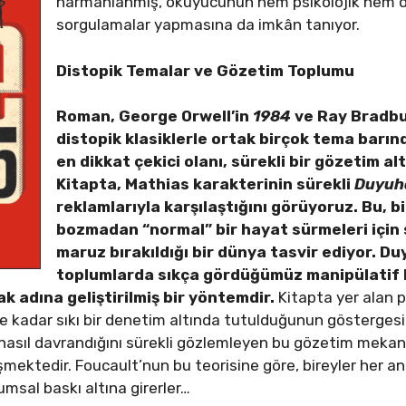
harmanlanmış, okuyucunun hem psikolojik hem d
sorgulamalar yapmasına da imkân tanıyor.
Distopik Temalar ve Gözetim Toplumu
Roman, George Orwell’in
1984
ve Ray Bradbu
distopik klasiklerle ortak birçok tema barı
en dikkat çekici olanı, sürekli bir gözetim 
Kitapta, Mathias karakterinin sürekli
Duyuh
reklamlarıyla karşılaştığını görüyoruz. Bu, 
bozmadan “normal” bir hayat sürmeleri için
maruz bırakıldığı bir dünya tasvir ediyor. D
toplumlarda sıkça gördüğümüz manipülatif bi
ak adına geliştirilmiş bir yöntemdir.
Kitapta yer alan p
 kadar sıkı bir denetim altında tutulduğunun göstergesid
nasıl davrandığını sürekli gözlemleyen bu gözetim mekan
mektedir. Foucault’nun bu teorisine göre, bireyler her an
lumsal baskı altına girerler…