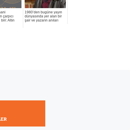
sani
1980’den bugüne yayın
en çarpıcı
dünyasında yer alan bir
biri: Altın
şair ve yazarın anıları