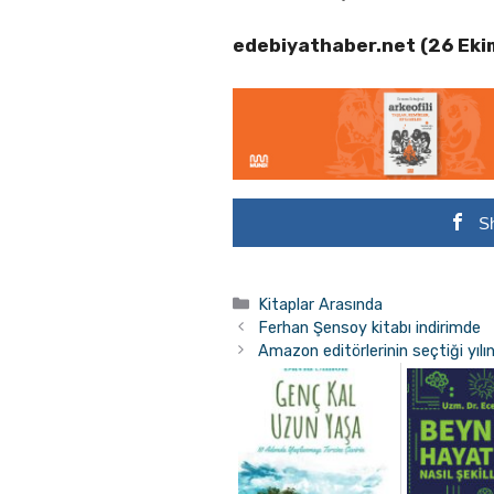
edebiyathaber.net (26 Ek
S
Kategoriler
Kitaplar Arasında
Ferhan Şensoy kitabı indirimde
Amazon editörlerinin seçtiği yılın