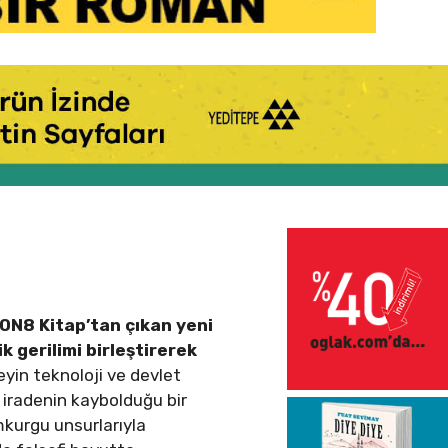
e ON8 Kitap’tan çıkan yeni
ik gerilimi birleştirerek
eyin teknoloji ve devlet
r iradenin kaybolduğu bir
imkurgu unsurlarıyla