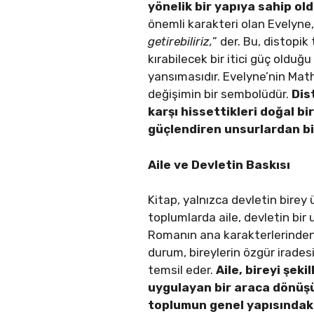
yönelik bir yapıya sahip ol
önemli karakteri olan Evelyne
getirebiliriz,
” der. Bu, distopik
kırabilecek bir itici güç oldu
yansımasıdır. Evelyne’nin Mat
değişimin bir sembolüdür.
Dis
karşı hissettikleri doğal b
güçlendiren unsurlardan bir
Aile ve Devletin Baskısı
Kitap, yalnızca devletin birey 
toplumlarda aile, devletin bir 
Romanın ana karakterlerinden 
durum, bireylerin özgür irades
temsil eder.
Aile, bireyi şek
uygulayan bir araca dönüşü
toplumun genel yapısındaki ç