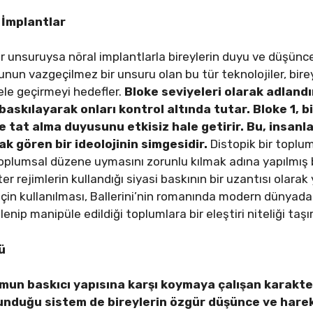
 İmplantlar
r unsuruysa nöral implantlarla bireylerin duyu ve düşünce
unun vazgeçilmez bir unsuru olan bu tür teknolojiler, birey
e ele geçirmeyi hedefler.
Bloke seviyeleri olarak adlandı
ı baskılayarak onları kontrol altında tutar. Bloke 1, 
 tat alma duyusunu etkisiz hale getirir. Bu, insanlar
rak gören bir ideolojinin simgesidir.
Distopik bir toplumd
toplumsal düzene uymasını zorunlu kılmak adına yapılmış b
er rejimlerin kullandığı siyasi baskının bir uzantısı olarak
çin kullanılması, Ballerini’nin romanında modern dünyadak
lenip manipüle edildiği toplumlara bir eleştiri niteliği taşır
ü
mun baskıcı yapısına karşı koymaya çalışan karakter
ulunduğu sistem de bireylerin özgür düşünce ve harek