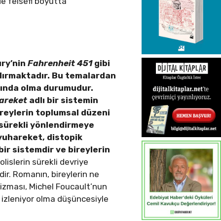
e felsefi boyutta
ry’nin
Fahrenheit 451
gibi
ndırmaktadır. Bu temalardan
altında olma durumudur.
areket
adlı bir sistemin
bireylerin toplumsal düzeni
 sürekli yönlendirmeye
uyuhareket, distopik
r sistemdir ve bireylerin
olislerin sürekli devriye
ir. Romanın, bireylerin ne
izması, Michel Foucault’nun
 izleniyor olma düşüncesiyle