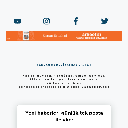
REKLAM@EDEBIYATHABER.NET
Haber, duyuru, fotoğraf, video, söyleşi,
kitap tanıtım yazılarını ve basın
bültenlerini bize
gönderebilirsiniz:
bilgi@edebiyathaber.net
Yeni haberleri günlük tek posta
ile alın: