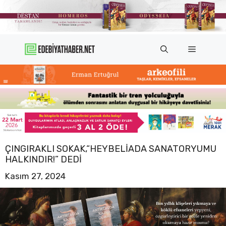
İçeriğe
atla
Menü
ÇINGIRAKLI SOKAK,“HEYBELIADA SANATORYUMU
HALKINDIR!” DEDI
Kasım 27, 2024