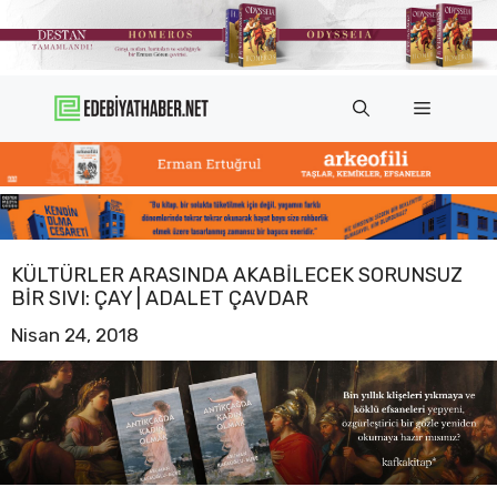
İçeriğe
atla
Menü
KÜLTÜRLER ARASINDA AKABILECEK SORUNSUZ
BIR SIVI: ÇAY | ADALET ÇAVDAR
Nisan 24, 2018