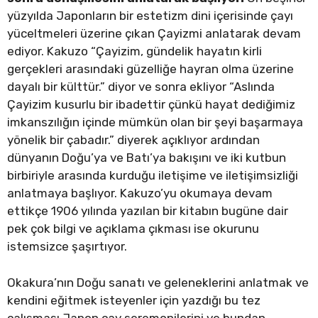
yüzyılda Japonların bir estetizm dini içerisinde çayı
yüceltmeleri üzerine çıkan Çayizmi anlatarak devam
ediyor. Kakuzo “Çayizim, gündelik hayatın kirli
gerçekleri arasındaki güzelliğe hayran olma üzerine
dayalı bir külttür.” diyor ve sonra ekliyor “Aslında
Çayizim kusurlu bir ibadettir çünkü hayat dediğimiz
imkanszılığın içinde mümkün olan bir şeyi başarmaya
yönelik bir çabadır.” diyerek açıklıyor ardından
dünyanın Doğu’ya ve Batı’ya bakışını ve iki kutbun
birbiriyle arasında kurduğu iletişime ve iletişimsizliği
anlatmaya başlıyor. Kakuzo’yu okumaya devam
ettikçe 1906 yılında yazılan bir kitabın bugüne dair
pek çok bilgi ve açıklama çıkması ise okurunu
istemsizce şaşırtıyor.
Okakura’nın Doğu sanatı ve geleneklerini anlatmak ve
kendini eğitmek isteyenler için yazdığı bu tez
çalışması Japon çay seremonilerini ve bundan