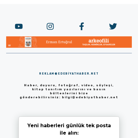
REKLAM@EDEBIYATHABER.NET
Haber, duyuru, fotoğraf, video, söyleşi,
kitap tanıtım yazılarını ve basın
bültenlerini bize
gönderebilirsiniz:
bilgi@edebiyathaber.net
Yeni haberleri günlük tek posta
ile alın: