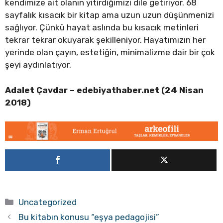
kendimize ait olanın yitirdiğimizi dile getiriyor. 68
sayfalık kısacık bir kitap ama uzun uzun düşünmenizi
sağlıyor. Çünkü hayat aslında bu kısacık metinleri
tekrar tekrar okuyarak şekilleniyor. Hayatımızın her
yerinde olan çayın, estetiğin, minimalizme dair bir çok
şeyi aydınlatıyor.
Adalet Çavdar –
edebiyathaber.net (24 Nisan
2018)
Kategoriler
Uncategorized
Bu kitabın konusu “eşya pedagojisi”