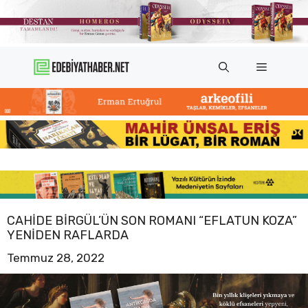
İçeriğe
atla
Menü
CAHIDE BIRGÜL’ÜN SON ROMANI “EFLATUN KOZA”
YENIDEN RAFLARDA
Temmuz 28, 2022