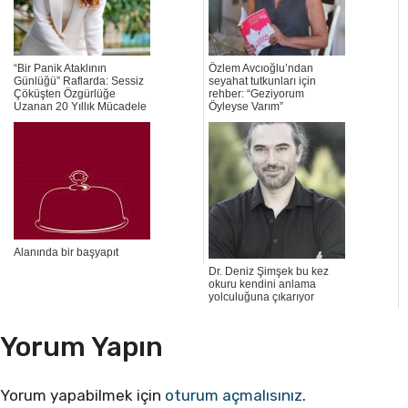
“Bir Panik Ataklının
Özlem Avcıoğlu’ndan
Günlüğü” Raflarda: Sessiz
seyahat tutkunları için
Çöküşten Özgürlüğe
rehber: “Geziyorum
Uzanan 20 Yıllık Mücadele
Öyleyse Varım”
Alanında bir başyapıt
Dr. Deniz Şimşek bu kez
okuru kendini anlama
yolculuğuna çıkarıyor
Yorum Yapın
Yorum yapabilmek için
oturum açmalısınız
.