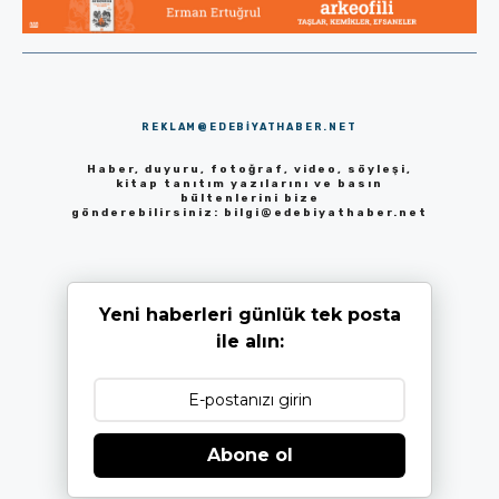
REKLAM@EDEBIYATHABER.NET
Haber, duyuru, fotoğraf, video, söyleşi,
kitap tanıtım yazılarını ve basın
bültenlerini bize
gönderebilirsiniz:
bilgi@edebiyathaber.net
Yeni haberleri günlük tek posta
ile alın:
Abone ol