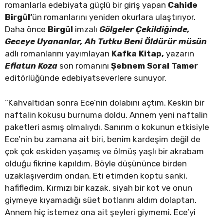
romanlarla edebiyata güçlü bir giriş yapan
Cahide
Birgül’
ün romanlarını yeniden okurlara ulaştırıyor.
Daha önce
Birgül
imzalı
Gölgeler Çekildiğinde,
Geceye Uyananlar, Ah Tutku Beni Öldürür müsün
adlı romanlarını yayımlayan
Kafka Kitap,
yazarın
Eflatun Koza
son romanını
Şebnem Soral Tamer
editörlüğünde edebiyatseverlere sunuyor.
“Kahvaltıdan sonra Ece’nin dolabını açtım. Keskin bir
naftalin kokusu burnuma doldu. Annem yeni naftalin
paketleri asmış olmalıydı. Sanırım o kokunun etkisiyle
Ece’nin bu zamana ait biri, benim kardeşim değil de
çok çok eskiden yaşamış ve ölmüş yaşlı bir akrabam
olduğu fikrine kapıldım. Böyle düşününce birden
uzaklaşıverdim ondan. Eti etimden koptu sanki,
hafifledim. Kırmızı bir kazak, siyah bir kot ve onun
giymeye kıyamadığı süet botlarını aldım dolaptan.
Annem hiç istemez ona ait şeyleri giymemi. Ece’yi