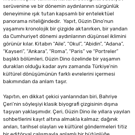
serüvenine ve bir dönemin aydınlarının sürgünlük
deneyimine ışık tutan kapsamlı bir entelektüel
panorama niteliğindedir. Yapıt, Güzin Dino’nun
yaşamını kronolojik bir çizgide aktarırken, bir yandan
da Cumhuriyet dönemi aydınlarının düşünsel iklimini
görünür kılar. Kitabın “Aile”, “Okul”, “Abidin”, “Adana”,
“Kayseri”, “Ankara”, “Roma”, “Paris” ve “Portreler”
başlıklı bölümleri, Güzin Dino özelinde bir yaşamın
durakları olduğu kadar aynı zamanda Türkiye’nin
kültürel dönüşümünün farklı evrelerini içermesi
bakımından da anlam taşır.
Yapıtın, en dikkat çekici yanlarından biri, Bahriye
Çeri’nin söyleşiyi klasik biyografi çizgisinin dışına
taşıyan yaklaşımıdır. Çeri, Güzin Dino ile yıllara yayılan
sohbetlerini kayıt altına almakla kalmaz; dağınık
anıları, tarihsel olayları ve kültürel göndermeleri titiz
bir editöryal çalışmayla anlamlı bir bütünlüğe