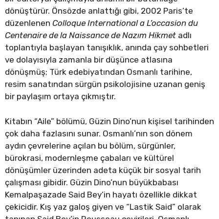
dönüştürür. Önsözde anlattığı gibi, 2002 Paris’te
düzenlenen
Colloque International a L’occasion du
Centenaire de la Naissance de Nazım Hikmet
adlı
toplantıyla başlayan tanışıklık, anında çay sohbetleri
ve dolayısıyla zamanla bir düşünce atlasına
dönüşmüş; Türk edebiyatından Osmanlı tarihine,
resim sanatından sürgün psikolojisine uzanan geniş
bir paylaşım ortaya çıkmıştır.
Kitabın “Aile” bölümü, Güzin Dino’nun kişisel tarihinden
çok daha fazlasını sunar. Osmanlı’nın son dönem
aydın çevrelerine açılan bu bölüm, sürgünler,
bürokrasi, modernleşme çabaları ve kültürel
dönüşümler üzerinden adeta küçük bir sosyal tarih
çalışması gibidir. Güzin Dino’nun büyükbabası
Kemalpaşazade Said Bey’in hayatı özellikle dikkat
çekicidir. Kış yaz galoş giyen ve “Lastik Said” olarak
tanınan Said Bey’in Rousseau çevirileri, Osmanlı