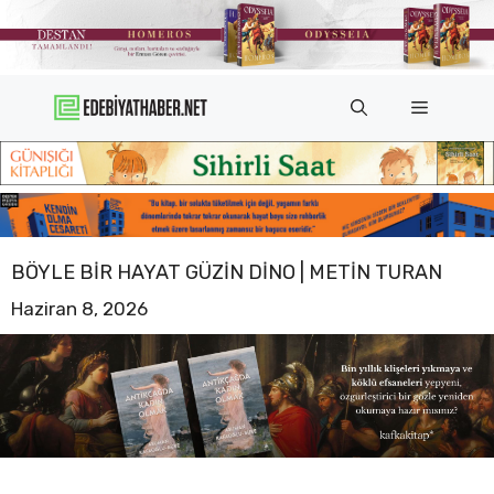
İçeriğe
atla
Menü
BÖYLE BIR HAYAT GÜZIN DINO | METIN TURAN
Haziran 8, 2026