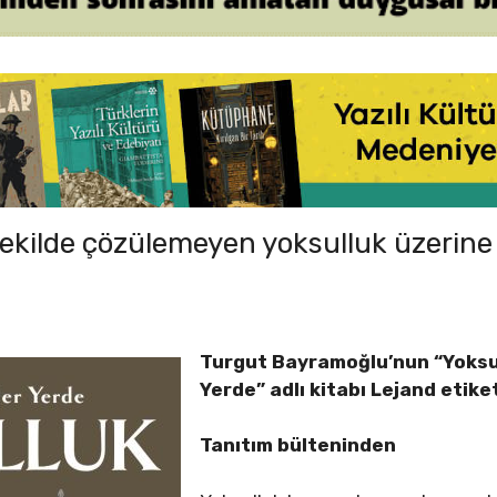
r şekilde çözülemeyen yoksulluk üzerine
Turgut Bayramoğlu’nun “Yoksu
Yerde” adlı kitabı Lejand etike
Tanıtım bülteninden