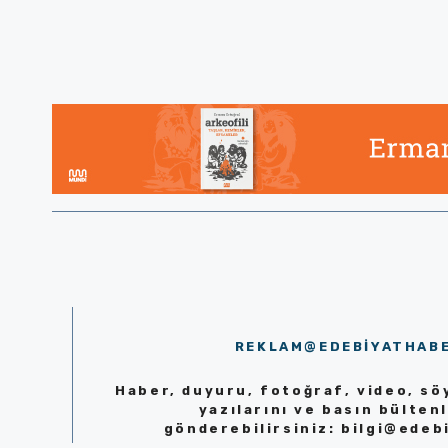
REKLAM@EDEBIYATHAB
Haber, duyuru, fotoğraf, video, söy
yazılarını ve basın bültenl
gönderebilirsiniz:
bilgi@edeb