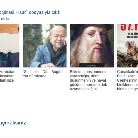
k Şinasi Hisar” dosyasıyla çıktı
 oldu
ze vicdan
"Selim İleri: Dün, Bugün,
Bilimden beslenmenin,
Çanakkale'n
 insanlar
Yarın" raflarda
yaratıcılığın, derin
Birliği kitab
 tam size
düşünmenin ve hayal
Cephesi’nin 
gücünün nerelere dek
birliklerinde
uzanabileceğini ...
birinin belge
açmalısınız
.