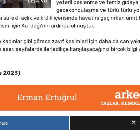
yeterli beslenme ve temiz gıdaya e
gecekondulaşma ve türlü türlü yok
ı sürekli açlık ve kıtlık içerisinde hayatını geçirirken üm
kısmı için Kafdağı’nın ardında olmuştur.
 kadınlar gibi görece zayıf kesimleri için daha da can yak
ser, sayfalarda ilerledikçe karşılaşacağınız birçok bilgi v
s 2023)
hare