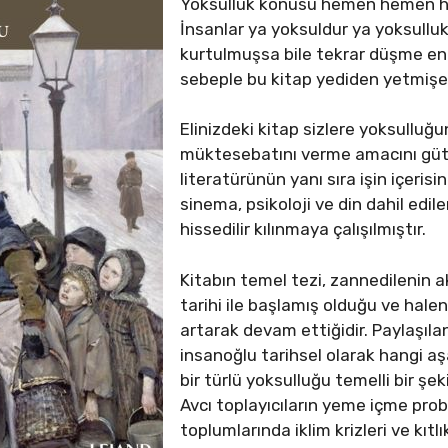
Yoksulluk konusu hemen hemen her
İnsanlar ya yoksuldur ya yoksullu
kurtulmuşsa bile tekrar düşme en
sebeple bu kitap yediden yetmişe 
Elinizdeki kitap sizlere yoksulluğu
müktesebatını verme amacını gütm
literatürünün yanı sıra işin içerisi
sinema, psikoloji ve din dahil edi
hissedilir kılınmaya çalışılmıştır.
Kitabın temel tezi, zannedilenin a
tarihi ile başlamış olduğu ve halen
artarak devam ettiğidir. Paylaşılan
insanoğlu tarihsel olarak hangi a
bir türlü yoksulluğu temelli bir ş
Avcı toplayıcıların yeme içme prob
toplumlarında iklim krizleri ve kıtl