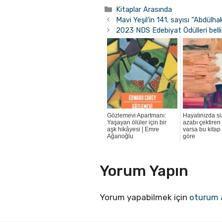
Kategoriler
Kitaplar Arasında
Mavi Yeşil’in 141. sayısı “Abdülha
2023 NDS Edebiyat Ödülleri belli
Gözlemevi Apartmanı:
Hayatınızda si
Yaşayan ölüler için bir
azabı çektiren
aşk hikâyesi | Emre
varsa bu kitap
Ağanoğlu
göre
Yorum Yapın
Yorum yapabilmek için
oturum 