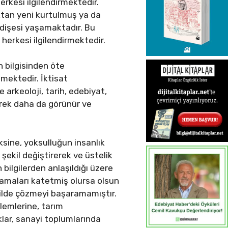
kesi ilgilendirmektedir.
ktan yeni kurtulmuş ya da
dişesi yaşamaktadır. Bu
herkesi ilgilendirmektedir.
n bilgisinden öte
ektedir. İktisat
ne arkeoloji, tarih, edebiyat,
lerek daha da görünür ve
ksine, yoksulluğun insanlık
 şekil değiştirerek ve üstelik
 bilgilerden anlaşıldığı üzere
şamaları katetmiş olursa olsun
ekilde çözmeyi başaramamıştır.
lemlerine, tarım
ıklar, sanayi toplumlarında