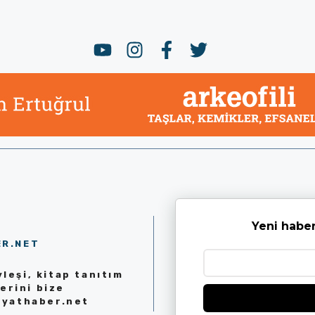
Yeni haber
ER.NET
leşi, kitap tanıtım
erini bize
iyathaber.net