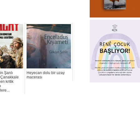
in Şanlı
Heyecan dolu bir uzay
ı, Çanakkale
macerası
en kritik
n
lere...