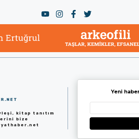
Yeni haber
ER.NET
leşi, kitap tanıtım
erini bize
iyathaber.net