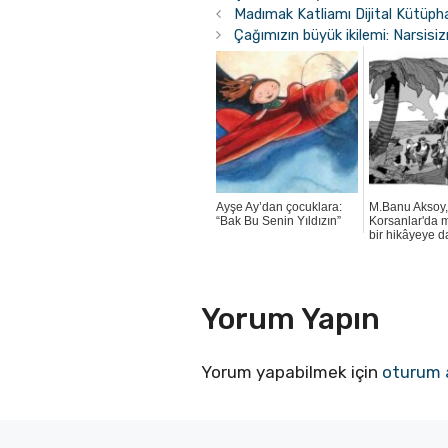
Madımak Katliamı Dijital Kütüpha
Çağımızın büyük ikilemi: Narsis
Ayşe Ay’dan çocuklara:
M.Banu Aksoy, 
“Bak Bu Senin Yıldızın”
Korsanlar'da 
bir hikâyeye d
Yorum Yapın
Yorum yapabilmek için
oturum 