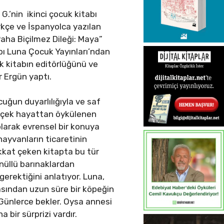
G.’nin ikinci çocuk kitabı
rkçe ve İspanyolca yazılan
aha Biçilmez Dileği: Maya”
abı Luna Çocuk Yayınları’ndan
lık kitabın editörlüğünü ve
ur Ergün yaptı.
uğun duyarlılığıyla ve saf
rçek hayattan öykülenen
larak evrensel bir konuya
 hayvanların ticaretinin
kkat çeken kitapta bu tür
nüllü barınaklardan
gerektiğini anlatıyor. Luna,
sından uzun süre bir köpeğin
 Günlerce bekler. Oysa annesi
a bir sürprizi vardır.