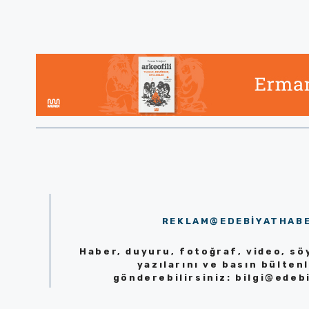
REKLAM@EDEBIYATHAB
Haber, duyuru, fotoğraf, video, söy
yazılarını ve basın bültenl
gönderebilirsiniz:
bilgi@edeb