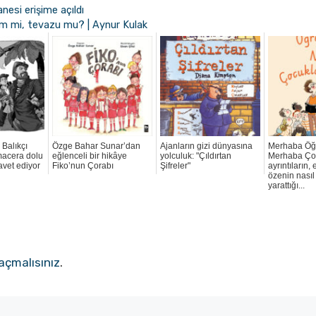
nesi erişime açıldı
izm mi, tevazu mu? | Aynur Kulak
Balıkçı
Özge Bahar Sunar’dan
Ajanların gizi dünyasına
Merhaba Öğ
macera dolu
eğlenceli bir hikâye
yolculuk: "Çıldırtan
Merhaba Ço
avet ediyor
Fiko’nun Çorabı
Şifreler"
ayrıntıların,
özenin nasıl
yarattığı...
açmalısınız
.