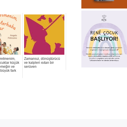
retmenim,
Zamansız, dönüştürücü
cuklar küçük
ve kalpleri ısıtan bir
 emeğin ve
serüven
 büyük fark