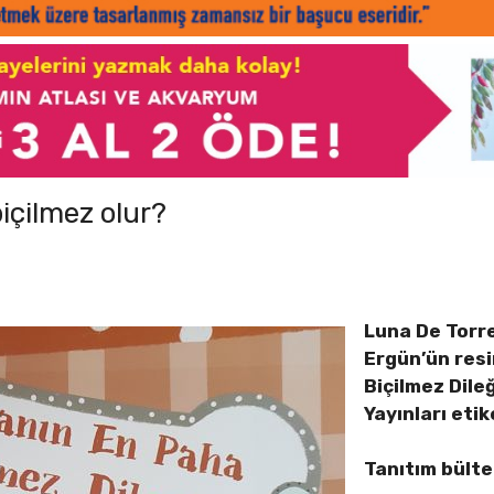
biçilmez olur?
Luna De Torre
Ergün’ün res
Biçilmez Dile
Yayınları etik
Tanıtım bült