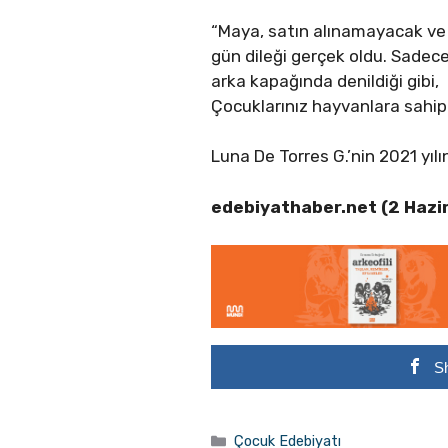
“Maya, satın alınamayacak ve pa
gün dileği gerçek oldu. Sadece
arka kapağında denildiği gibi
Çocuklarınız hayvanlara sahip
Luna De Torres G.’nin 2021 yıl
edebiyathaber.net (2 Hazi
S
Kategoriler
Çocuk Edebiyatı