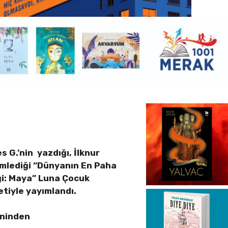
s G.’nin yazdığı, İlknur
imlediği “Dünyanın En Paha
ği: Maya” Luna Çocuk
etiyle yayımlandı.
eninden