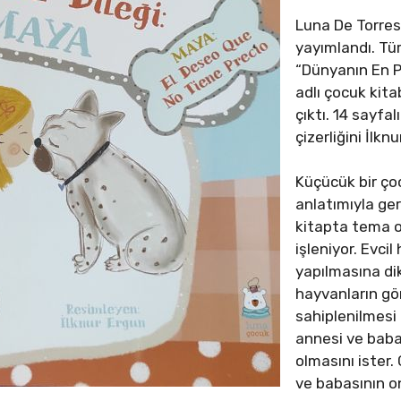
Luna De Torres 
yayımlandı. Tü
“Dünyanın En P
adlı çocuk kit
çıktı. 14 sayfa
çizerliğini İlkn
Küçücük bir çoc
anlatımıyla ge
kitapta tema o
işleniyor. Evcil
yapılmasına di
hayvanların gö
sahiplenilmesi 
annesi ve baba
olmasını ister.
ve babasının on