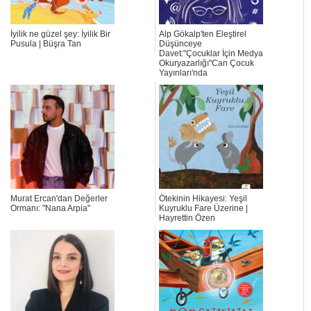
İyilik ne güzel şey: İyilik Bir
Alp Gökalp'ten Eleştirel
Pusula | Büşra Tan
Düşünceye
Davet:"Çocuklar İçin Medya
Okuryazarlığı"Can Çocuk
Yayınları'nda
Murat Ercan'dan Değerler
Ötekinin Hikayesi: Yeşil
Ormanı: "Nana Arpia"
Kuyruklu Fare Üzerine |
Hayrettin Özen