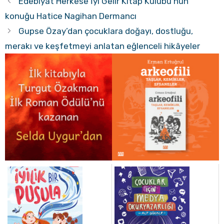
Edebiyat Herkese İyi Gelir Kitap Kulübü’nün
konuğu Hatice Nagihan Dermancı
Gupse Özay’dan çocuklara doğayı, dostluğu,
merakı ve keşfetmeyi anlatan eğlenceli hikâyeler