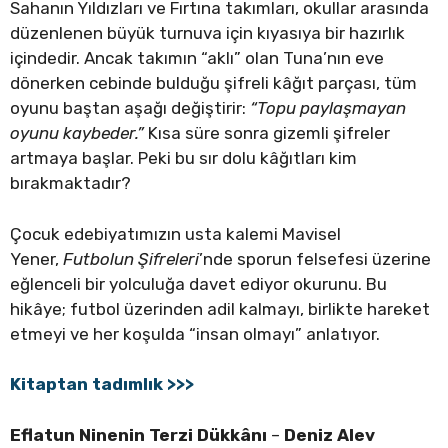
Sahanın Yıldızları ve Fırtına takımları, okullar arasında
düzenlenen büyük turnuva için kıyasıya bir hazırlık
içindedir. Ancak takımın “aklı” olan Tuna’nın eve
dönerken cebinde bulduğu şifreli kâğıt parçası, tüm
oyunu baştan aşağı değiştirir:
“Topu paylaşmayan
oyunu kaybeder.”
Kısa süre sonra gizemli şifreler
artmaya başlar. Peki bu sır dolu kâğıtları kim
bırakmaktadır?
Çocuk edebiyatımızın usta kalemi Mavisel
Yener,
Futbolun Şifreleri
’nde sporun felsefesi üzerine
eğlenceli bir yolculuğa davet ediyor okurunu. Bu
hikâye; futbol üzerinden adil kalmayı, birlikte hareket
etmeyi ve her koşulda “insan olmayı” anlatıyor.
Kitaptan tadımlık >>>
Eflatun Ninenin Terzi Dükkânı
–
Deniz Alev