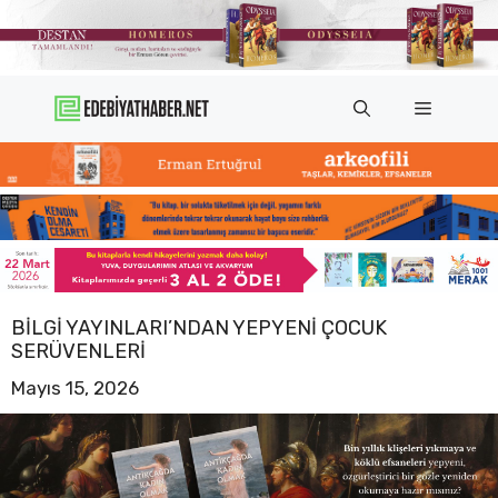
İçeriğe
atla
Menü
BILGI YAYINLARI’NDAN YEPYENI ÇOCUK
SERÜVENLERI
Mayıs 15, 2026